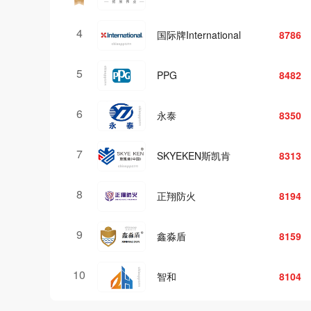
4
8786
驴充充
9147
5
8482
莱充
8835
6
8350
超翔
8825
7
8313
兴科XINGKE
8659
8
8194
国家电网STATEGRID
8518
9
8159
叮叮智能
8498
10
8104
车电网
8242