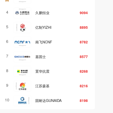
4
4
欧西盾
9170
5
5
西卡Sika
9023
6
6
瑞龙防水
8858
7
7
宏恒达
8669
8
8
宏源防水
8540
9
9
北新防水
8241
10
10
阿尔法
8186