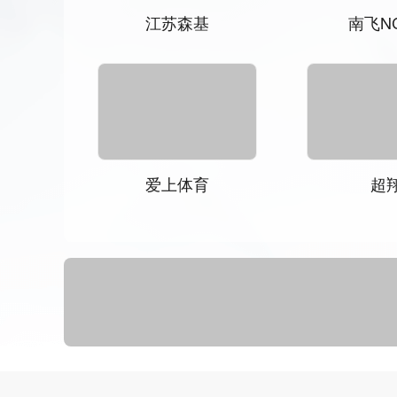
高通阀门GTVF
大宏立
克兰茨KELANCI
悍马HO