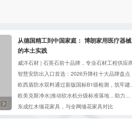
从德国精工到中国家庭： 博朗家用医疗器械
的本土实践
威洋石材 | 石英石前十品牌，专业石材工程供应
智慧安防出入口首选：2026升降柱十大品牌盘点
欧西盾防水双料通过
欧美克斯净水|推动软水机分级标准落地，助力行业规范健康发展
2026中国供热展高峰论坛演讲
东成红木缅花家具，与全网缅花家具对比
苏炳添亮相体博会杰锐展位 探讨国际赛事级塑胶跑道“硬实力”