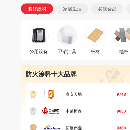
装修建材
家居生活
餐饮食品
公用设备
卫浴洁具
板材
地板
充电桩十大品牌
9748
TELD特来电
9809
9633
星星充电StarCharge
9685
9368
NARI南瑞
9173