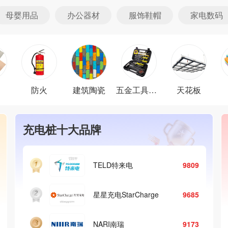
母婴用品
办公器材
服饰鞋帽
家电数码
防火
建筑陶瓷
五金工具材料
天花板
抗震支架十大品牌
喜利得Hilti
9327
Walraven沃雷文
9140
优力可
9097