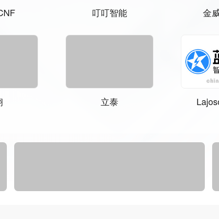
机器
美罗家纺
天
RSE
锐博科技