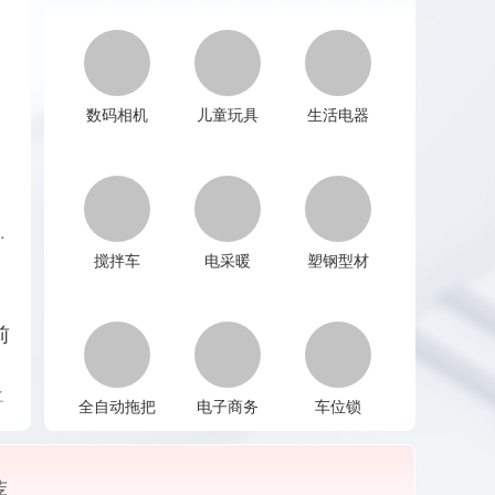
数码相机
儿童玩具
生活电器
有哪些 chinapp
搅拌车
电采暖
塑钢型材
前
之
全自动拖把
电子商务
车位锁
料
让
荐