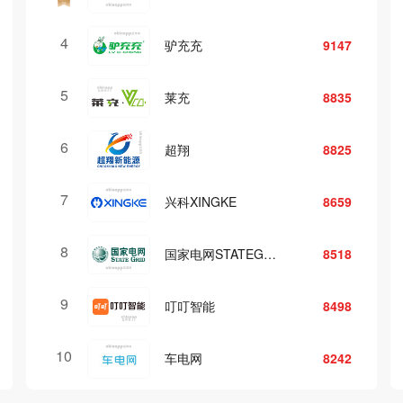
4
久鹏恒业
9094
5
亿制YIZHI
8895
6
南飞NCNF
8782
7
嘉固士
8577
8
置华抗震
8268
9
江苏森基
8216
10
固耐达GUNAIDA
8198