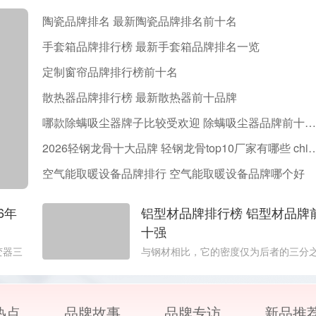
陶瓷品牌排名 最新陶瓷品牌排名前十名
手套箱品牌排行榜 最新手套箱品牌排名一览
定制窗帘品牌排行榜前十名
散热器品牌排行榜 最新散热器前十品牌
哪款除螨吸尘器牌子比较受欢迎 除螨吸尘器品牌前十名推荐
2026轻钢龙骨十大品牌 轻钢龙骨top10厂家
空气能取暖设备品牌排行 空气能取暖设备品牌哪个好
6年
铝型材品牌排行榜 铝型材品牌
十强
变器三
与钢材相比，它的密度仅为后者的三分
器会将
一左右，但强度却丝毫不逊色;相较于塑
电并同
材质，又具备更优异的导热性和耐腐蚀
则负责
性。这种轻量化与高性能兼备的特点，
热点
品牌故事
品牌专访
新品推
需的交
设计师们在选材时常常优先考虑它。