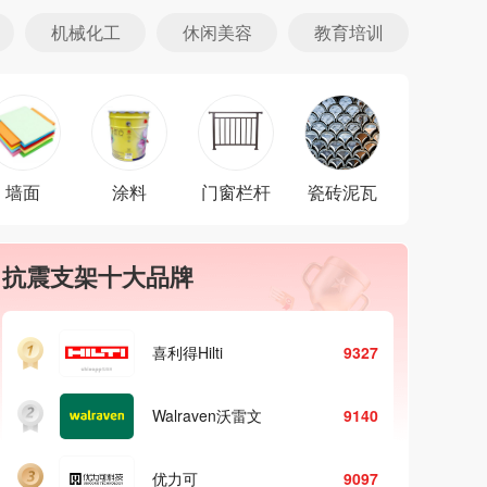
机械化工
休闲美容
教育培训
墙面
涂料
门窗栏杆
瓷砖泥瓦
防水十大品牌
暖
东方雨虹YUHONG
9980
科顺CKS
9693
DAVCO德高
9470