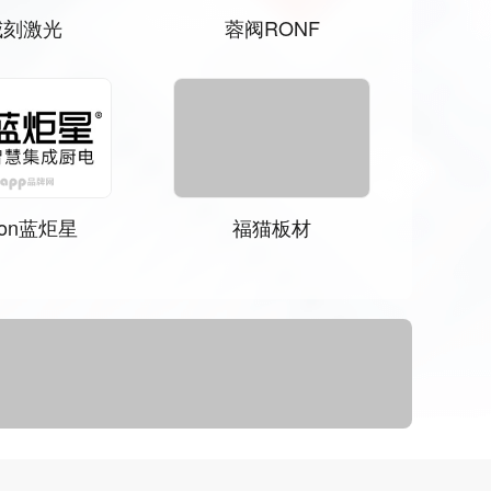
雁管道
创星地板
八达
Bange邦钲电气