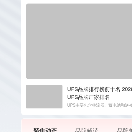
UPS品牌排行榜前十名 202
UPS品牌厂家排名
UPS主要包含整流器、蓄电池和逆
个关键组件。当市电接入时，整流
交流电转换成直流电，为蓄电池充
时为负载设备供电;停电时，逆变器
聚焦动态
品牌解读
品牌
将蓄电池中的直流电转化为设备所