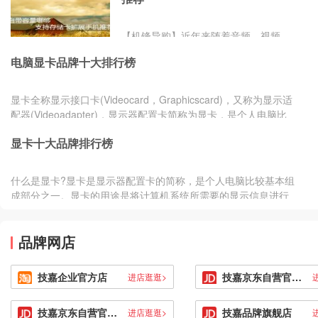
所以很多朋友都会购买扩展卡来补充储
存空间，使自己能储存更多的东西。
【机锋导购】近年来随着音频、视频、
照片等内容质量的不断提高，用户对于
电脑显卡品牌十大排行榜
存储容量的要求也越发提高，但是由
iPhone引领的存储器内置的潮流却反而
让消费者感到无奈，想拥有更高的存储
显卡全称显示接口卡(Videocard，Graphicscard)，又称为显示适
容量只能买更贵的高容量版本手机。不
配器(Videoadapter)，显示器配置卡简称为显卡，是个人电脑比
过还是有一些厂商比较重视用户这方面
较基本组...
的需求，支持用户根据自己需求扩展容
显卡十大品牌排行榜
量，今天小编就给大家推荐几款带存储
卡扩展功能的手机。 LGG4是LG公司今
什么是显卡?显卡是显示器配置卡的简称，是个人电脑比较基本组
年的比较新旗舰机型，在经过几代的不
成部分之一。显卡的用途是将计算机系统所需要的显示信息进行
断
转换驱动，并向...
品牌网店
技嘉企业官方店
技嘉京东自营官方旗舰店
进店逛逛>
技嘉京东自营官方旗舰店
技嘉品牌旗舰店
进店逛逛>