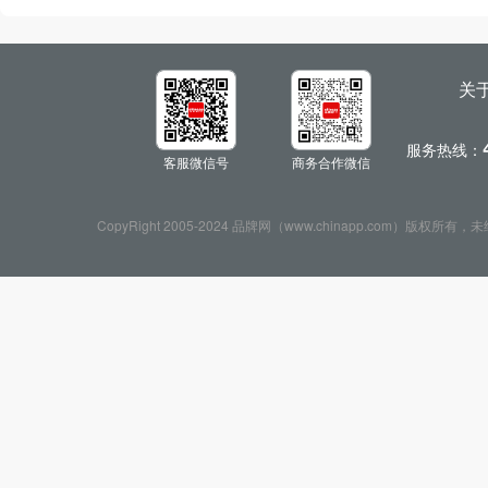
关
服务热线：
客服微信号
商务合作微信
CopyRight 2005-2024 品牌网（www.chinapp.com）版