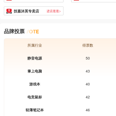
技嘉沐英专卖店
进店逛逛>
品牌投票
所属行业
得票数
静音电源
50
掌上电脑
43
游戏本
40
电竞鼠标
42
轻薄笔记本
46