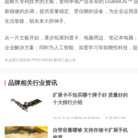
超耐久专利技术的主板，发明率领产业革命的 DualBIOS
新稳健的步调，提供质量稳定、受信赖的设备，为企业运用
生活靠拢，朝未来大胆伸手。
从一片主板开始，逐步拓展到显卡、电脑周边、笔记本电脑
企业解决方案；同时为人工智能、深度学习等前瞻性科技，提
本品牌介绍页由 PPW108248 整理汇编上传
品牌相关行业资讯
扩展卡不知买哪个牌子好 质量好的
十大排行介绍
在当下这个网络信息时代，几乎我们所
有的资料信息、各类照片、文件等等东
自带容量哪够 支持存储卡扩展手机
西都会备份储存在网络上，由于存储的
推荐
东西太多，内部储存空间总是不够用，