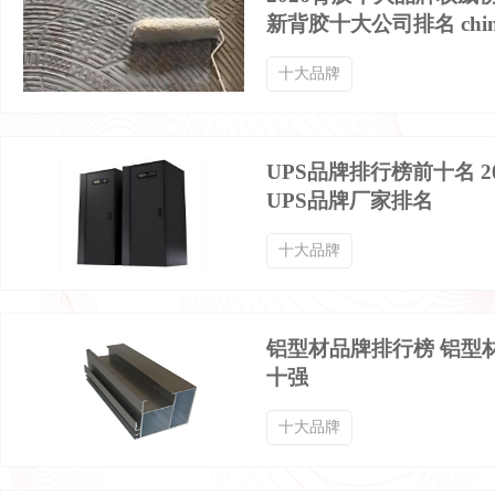
新背胶十大公司排名 chin
洞洞鞋品牌排行榜
正装皮鞋品牌排行榜
十大品牌
慢跑鞋品牌排行榜
羽毛球鞋品牌排行榜
UPS品牌排行榜前十名 2
UPS品牌厂家排名
短靴品牌排行榜
家居拖鞋品牌排行榜
十大品牌
女靴品牌排行榜
机能鞋品牌排行榜
铝型材品牌排行榜 铝型
男士靴子品牌排行榜
鱼嘴鞋品牌排行榜
十强
十大品牌
魔术贴板鞋品牌排行榜
魔术贴帆布鞋品牌排行榜