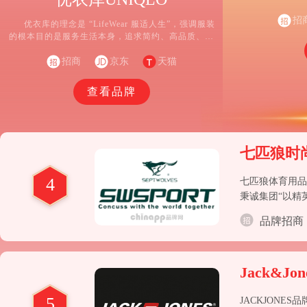
品的开发与革新
传递自信、舒服、
招
优衣库的理念是 “LifeWear 服适人生”，强调服装
么”的品牌精神
的根本目的是服务生活本身，追求简约、高品质、高
功能性和普适性，让每个人日常穿着都感到舒适、自
在、自信。优衣库的核心优势在于其基础款单品，如
招商
京东
天猫
T 恤、衬衫、针织衫、牛仔裤、内衣、羽绒服等。
查看品牌
七匹狼时
4
七匹狼体育用品
秉诚集团“以精
北、江西、福建
品牌招商
精英型时尚运动
Jack&Jon
5
JACKJON