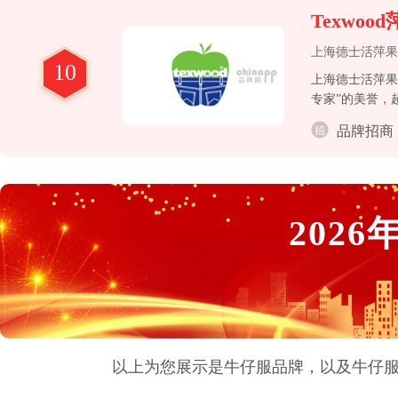
Texwoo
上海德士活萍果
10
上海德士活萍果
专家”的美誉，
品牌招商
2026
以上为您展示是
牛仔服
品牌，以及
牛仔