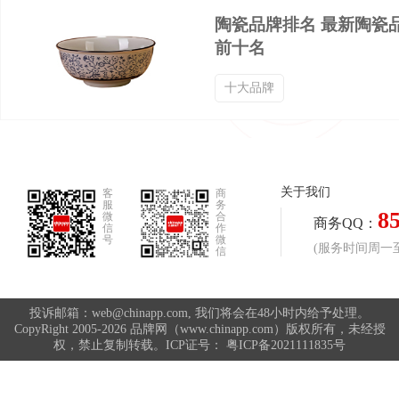
陶瓷品牌排名 最新陶瓷
高筒靴品牌排行榜
PU皮鞋品牌排行榜
前十名
十大品牌
高帮滑板鞋品牌排行榜
高帮帆布鞋品牌排行榜
中年皮鞋品牌排行榜
骑行鞋品牌排行榜
关于我们
客
商
服
务
8
微
合
亚麻拖鞋品牌排行榜
马靴品牌排行榜
商务QQ：
信
作
号
微
(服务时间周一至周
信
休闲女鞋品牌排行榜
休闲帆布鞋品牌排行榜
投诉邮箱：web@chinapp.com, 我们将会在48小时内给予处理。
CopyRight 2005-2026 品牌网（www.chinapp.com）版权所有，未经授
权，禁止复制转载。ICP证号：
粤ICP备2021111835号
低跟鞋品牌排行榜
低跟凉鞋品牌排行榜