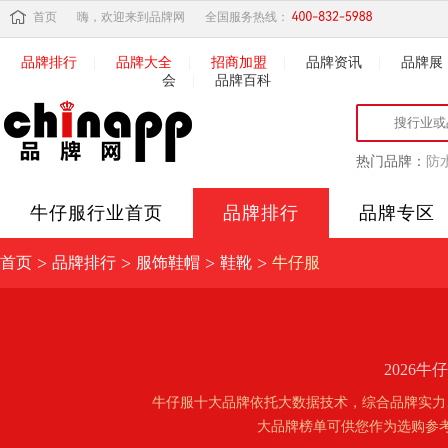
首页
嗨，欢迎来到品牌网
全国服务热线：
品牌排行
|
品牌大全
|
招商加盟
|
品牌资讯
|
品牌展
会
|
品牌百科
热门品牌：
防
牛仔服
行业首页
品牌排行
品牌专区
>
>
>
>
首页
品牌排行
服饰鞋帽
鞋靴
牛仔服
2026
牛仔服十大品牌依托大数据技术，综合品牌实力
大品牌榜单可供您作为选购参