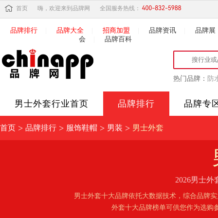
首页
嗨，欢迎来到品牌网
全国服务热线：
品牌排行
|
品牌大全
|
招商加盟
|
品牌资讯
|
品牌展
会
|
品牌百科
热门品牌：
防
男士外套
行业首页
品牌排行
品牌专
>
>
>
>
首页
品牌排行
服饰鞋帽
男装
男士外套
2026男
男士外套十大品牌依托大数据技术，综合品牌实
外套十大品牌榜单可供您作为选购