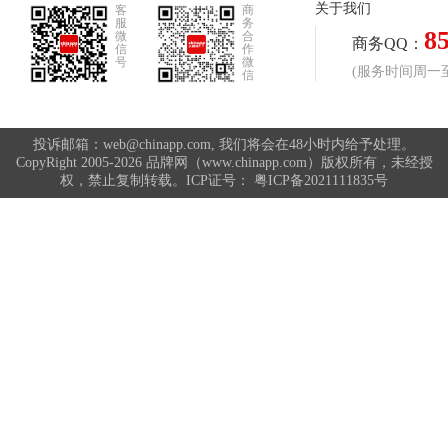
关于我们
客
商
服
务
8
微
合
商务QQ：
信
作
号
微
(服务时间周一至周
信
投诉邮箱：web@chinapp.com, 我们将会在48小时内给予处理。
CopyRight 2005-2026 品牌网（www.chinapp.com）版权所有，未经授
权，禁止复制转载。ICP证号：
粤ICP备2021111835号