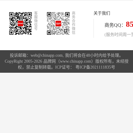
向品牌蝶变新纪元！
关于我们
客
商
服
务
微
合
8
商务QQ：
信
作
号
微
信
(服务时间周一至周
投诉邮箱：web@chinapp.com, 我们将会在48小时内给予处理。
CopyRight 2005-2026 品牌网（www.chinapp.com）版权所有，未经授
权，禁止复制转载。ICP证号：
粤ICP备2021111835号