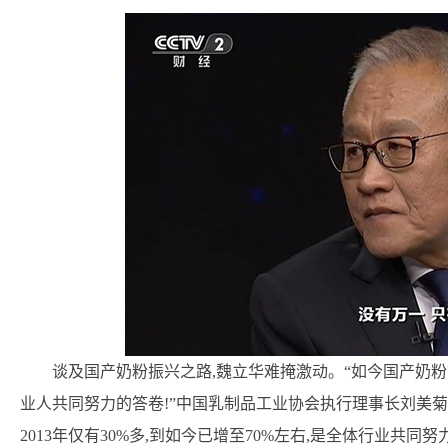
谈及国产奶粉振兴之路,魏立华难掩激动。“如今国产奶粉市
业人共同努力的答卷!”中国乳制品工业协会执行理事长刘美菊
2013年仅有30%多,到如今已增至70%左右,是全体行业共