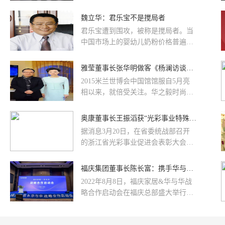
年行业承压,君乐宝以“逆行者”姿态实
现突围,交出双位数增长的亮眼成绩
魏立华：君乐宝不是搅局者
单,其中,简醇酸奶成为低温酸奶全国
君乐宝遭到围攻，被称是搅局者。当
第一品牌,悦鲜活鲜牛奶实现高端鲜奶
中国市场上的婴幼儿奶粉价格普遍在
全国销量第一,君乐宝婴幼儿奶粉增速
200元以上时，酸奶巨头君乐宝日前
领先行业。君乐宝的创新不仅精准覆
推出的130元奶粉。因此出现这种现
雅莹董事长张华明做客《杨澜访谈录》
盖分层需求,更通过“科学营养”的场景
象。...
化设计,将乳制品从基础营养升级为个
2015米兰世博会中国馆馆服自5月亮
性化解决方案,回应“品质觉醒”的消费
相以来，就倍受关注。华之毅时尚集
期待。
团总裁、雅莹集团董事长张华明做客
《杨澜访谈录》，不仅与观众分享EP
奥康董事长王振滔获“光彩事业特殊贡献奖”
雅莹的世博故事，品牌20年一路走来
据消息3月20日，在省委统战部召开
的风雨历程，还有他那份不忘初心的
的浙江省光彩事业促进会表彰大会
时尚梦想。
上，奥康国际董事长王振滔荣获浙江
省光彩事业特殊贡献奖，省委副书...
福庆集团董事长陈长富：携手华与华，护航福庆品牌百亿战略！
2022年8月8日，福庆家居&华与华战
略合作启动会在福庆总部盛大举行，
双方正式签署了合作协议。至此，福
庆品牌正式开启战略升级新篇章，迈