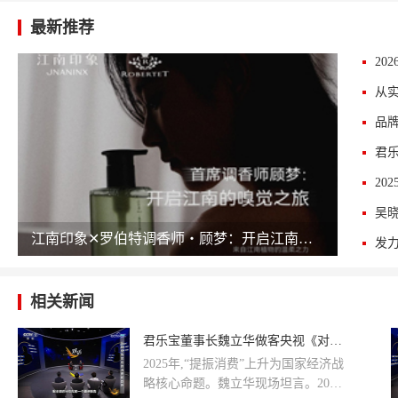
最新推荐
江南印象✕罗伯特调香师・顾梦：开启江南的嗅觉之旅
相关新闻
君乐宝董事长魏立华做客央视《对话》 作答提振消费时代问卷
2025年,“提振消费”上升为国家经济战
略核心命题。魏立华现场坦言。2024