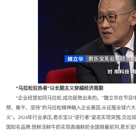
“马拉松狂热者”以长期主义穿越经济周期
“企业经营如同马拉松,成功是熬出来的。”魏立华在节目中坦
想、敢干、坚持”的马拉松精神融入企业基因,从征服全球六大
义”。2024年行业承压,君乐宝以“逆行者”姿态实现突围,交
国知名品牌,悦鲜活鲜牛奶实现高端鲜奶全国销量前列,君乐