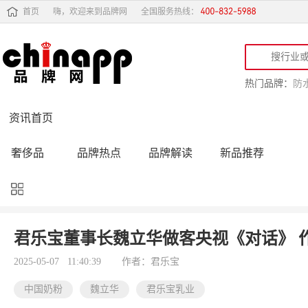
首页
嗨，欢迎来到品牌网
全国服务热线：
热门品牌：
防
资讯首页
奢侈品
品牌热点
品牌解读
新品推荐
品牌黑榜
十大品牌
品牌跟踪
品牌故事
行业动态
品牌专访
品牌动态
活动公告
君乐宝董事长魏立华做客央视《对话》 
品牌导购
专家点评
精彩点评
品牌名人
2025-05-07 11:40:39
作者：君乐宝
中国奶粉
魏立华
君乐宝乳业