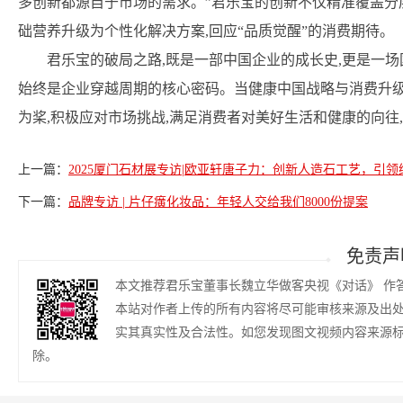
多创新都源自于市场的需求。”君乐宝的创新不仅精准覆盖分层
础营养升级为个性化解决方案,回应“品质觉醒”的消费期待。
君乐宝的破局之路,既是一部中国企业的成长史,更是一
始终是企业穿越周期的核心密码。当健康中国战略与消费升级
为桨,积极应对市场挑战,满足消费者对美好生活和健康的向往
上一篇：
2025厦门石材展专访|欧亚轩唐子力：创新人造石工艺，引
下一篇：
品牌专访 | 片仔癀化妆品：年轻人交给我们8000份提案
免责声
本文推荐君乐宝董事长魏立华做客央视《对话》 作
本站对作者上传的所有内容将尽可能审核来源及出
实其真实性及合法性。如您发现图文视频内容来源
除。