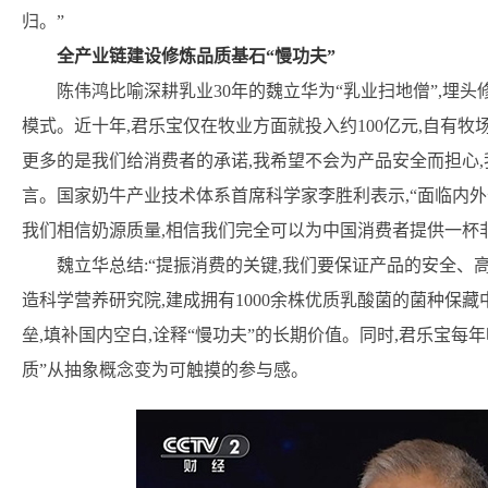
归。”
全产业链建设修炼品质基石“慢功夫”
陈伟鸿比喻深耕乳业30年的魏立华为“乳业扫地僧”,埋头
模式。近十年,君乐宝仅在牧业方面就投入约100亿元,自有牧场
更多的是我们给消费者的承诺,我希望不会为产品安全而担心,我
言。国家奶牛产业技术体系首席科学家李胜利表示,“面临内外
我们相信奶源质量,相信我们完全可以为中国消费者提供一杯
魏立华总结:“提振消费的关键,我们要保证产品的安全、高
造科学营养研究院,建成拥有1000余株优质乳酸菌的菌种保藏
垒,填补国内空白,诠释“慢功夫”的长期价值。同时,君乐宝每
质”从抽象概念变为可触摸的参与感。