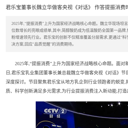
君乐宝董事长魏立华做客央视《对话》 作答提振消费
2025年,“提振消费”上升为国家经济战略核心命题。魏立华现场坦言
位数增长的亮眼成绩单,其中,简醇酸奶成为低温酸奶全国第一品牌
粉增速领先行业。君乐宝的创新不仅精准覆盖分层需求,更通过“科
决方案,回应“品质觉醒”的消费期待。
2025年,“提振消费”上升为国家经济战略核心命题。面
日,君乐宝乳业集团董事长兼总裁魏立华做客央视《对话》节目
深度探讨。节目聚焦君乐宝从地方乳企到行业领跑者的蜕变,揭
质、科学创新满足多元需求,为行业提振消费注入新动能,打