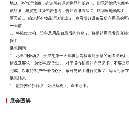
地;3、咨询运输商，确定所有运送物品的抵达;4、指示运输承包商
就绪;6、与展览组织代表连络，告知通讯方法;7、访问当地顾客;
两天前1、确定所有物品运送完成;2、查看所订设备及所有用品的可得
一天前
1、将摊位架构、设备及用品做最后的检查;2、将促销用品发送直接
报;
展览期间
1、尽早到会场;2、于展览第一天即将新闻稿送到会场的记者通讯厅
情况及要求，勿凭事后记忆;5、对于没有把握的产品需求，不要当
完成，以取得客户合作信心;6、每日与员工进行简报;7、每天将潜
展览结束
1、监督摊位拆除;2、处理商机;3、寄出谢卡。
展会图解