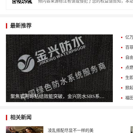
频内容来源标注有误或侵犯了您的权益请告知，本
最新推荐
自
聚焦实用与粘结效能突破，金兴防水SBS系列卷材外观压纹焕新升级！
相关新闻
凌乱搭配尽显不一样的美