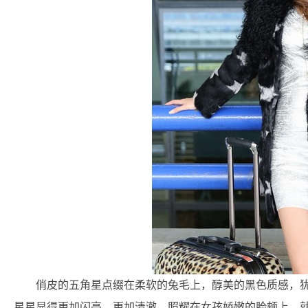
俏皮的五角星点缀在柔软的兔毛上，醇美的黑色质感，
星星显得更加闪亮，更加清澈。照耀在女孩娇嫩的脸颊上，