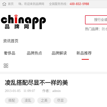
首页
嗨，欢迎来到品牌网
全国服务热线：
热门品牌：
防
资讯首页
奢侈品
品牌热点
品牌解读
新品推荐
品牌黑榜
十大品牌
品牌跟踪
品牌故事
行业动态
品牌专访
品牌动态
活动公告
凌乱搭配尽显不一样的美
品牌导购
专家点评
精彩点评
品牌名人
2013-01-05 11:09:07
作者：admin
搭配
凌乱
之美
尽显