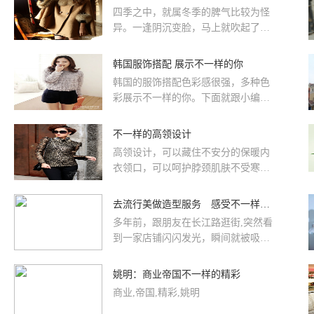
四季之中，就属冬季的脾气比较为怪
异。一逢阴沉变脸，马上就吹起了一
阵大风，虽然卷走了乌云，但却留下
了难耐的寒冷。这可为难了靓丽衣
韩国服饰搭配 展示不一样的你
着...
韩国的服饰搭配色彩感很强，多种色
彩展示不一样的你。下面就跟小编一
起来学学韩国潮人。。。。。
不一样的高领设计
高领设计，可以藏住不安分的保暖内
衣领口，可以呵护脖颈肌肤不受寒风
侵扰，可以与圆领外套搭配出化腐朽
为神奇的出彩效果，哪怕是单独外...
去流行美做造型服务 感受不一样的美
多年前，跟朋友在长江路逛街,突然看
到一家店铺闪闪发光，瞬间就被吸
引，抬头看了店招，流行美三个字就
植入我的眼中，此后通过多年的接
姚明：商业帝国不一样的精彩
触，已直达我的心中了！”费姐跟我谈
商业,帝国,精彩,姚明
及初识流行美时，眼中瞬间光芒四