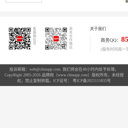
射。
关于我们
客
商
服
务
微
合
8
商务QQ：
信
作
号
微
信
(服务时间周一至周
投诉邮箱：web@chinapp.com, 我们将会在48小时内给予处理。
CopyRight 2005-2026 品牌网（www.chinapp.com）版权所有，未经授
权，禁止复制转载。ICP证号：
粤ICP备2021111835号