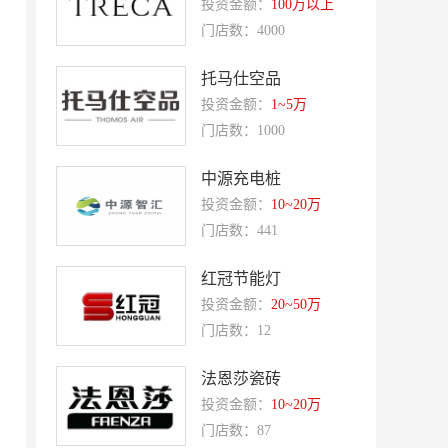
投资金额：
100万以上
盛香亭热卤
喜姐的炸串
门店数：4000
霍希尼原子灰
五香居
托马仕空品
夸父炸串
廖记棒棒鸡
投资金额：
1~5万
东方既白
提香坊
门店数：1000
和府捞面
嘉和一品
中源充电桩
永和大王
可斯贝莉
投资金额：
10~20万
门店数：441
童话王子蛋糕
大米先生
乡村基
老乡鸡
红冠节能灯
郭淑芬鲜切牛肉自助
投资金额：
月满大江千层肚火锅
20~50万
门店数：12
巴贝拉
提姆队长零食
蓝塔蛋糕
赵一鸣零食
法恩莎瓷砖
投资金额：
10~20万
欧培拉
憬黎公寓酒店
门店数：87
Quest公寓酒店
夏芝朵