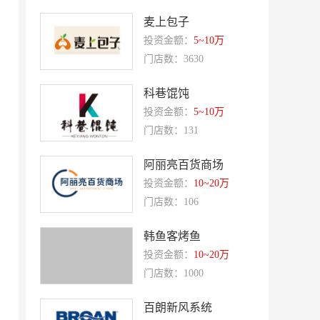
麦上包子
优美滋
西堤牛排
投资金额：
5~10万
斗牛士牛排
绿茵阁
门店数：3630
赛强
研祥智能
科巷馄饨
富兰卡
创梦动影
投资金额：
5~10万
何氏眼科
皂之林
门店数：131
好零友
小褐同学AI智能学习桌
阿丽亮百货商场
相君电子印章
孃孃出川
投资金额：
10~20万
微爱帮
谷小肥
门店数：106
OMELEX欧美克斯
鲨鱼皮汽车凹陷修复
韩鱼客烤鱼
半岛南山
康蕾
投资金额：
10~20万
风和日丽
赵俊峰
门店数：1000
爱室丽家居
太阳魂
百朗新风系统