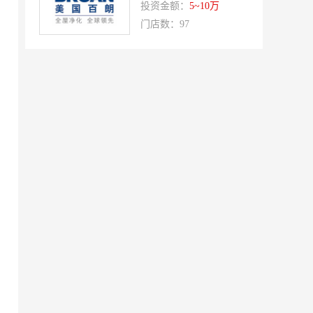
双虹
十字勋章
投资金额：
5~10万
门店数：97
洁速雅康
每味煲煲
橡果生鲜acornfresh
雷风行
七夜猫成人情趣用品
美喜惠
吴山贡鹅
降龙爪爪
盛香亭热卤
喜姐的炸串
霍希尼原子灰
五香居
夸父炸串
廖记棒棒鸡
东方既白
提香坊
和府捞面
嘉和一品
永和大王
可斯贝莉
童话王子蛋糕
大米先生
乡村基
老乡鸡