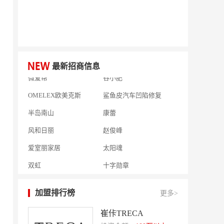
何氏眼科
皂之林
好零友
小褐同学AI智能学习桌
相君电子印章
孃孃出川
微爱帮
谷小肥
最新招商信息
OMELEX欧美克斯
鲨鱼皮汽车凹陷修复
半岛南山
康蕾
风和日丽
赵俊峰
爱室丽家居
太阳魂
双虹
十字勋章
洁速雅康
每味煲煲
橡果生鲜acornfresh
雷风行
加盟排行榜
更多>
七夜猫成人情趣用品
美喜惠
崔佧TRECA
吴山贡鹅
降龙爪爪