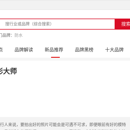
门品牌：
防水
点
品牌解读
新品推荐
品牌黑榜
十大品牌
访
品牌动态
活动公告
品牌导购
专家点评
影大师
：
行人来说，要拍出好的照片可能会是可遇不可求，即便眼前有好的模特