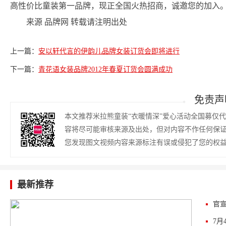
高性价比童装第一品牌，现正全国火热招商，诚邀您的加入
来源 品牌网 转载请注明出处
上一篇：
安以轩代言的伊韵儿品牌女装订货会即将进行
下一篇：
青花语女装品牌2012年春夏订货会圆满成功
免责声
本文推荐米拉熊童装“衣暖情深”爱心活动全国募仅
容将尽可能审核来源及出处，但对内容不作任何保
您发现图文视频内容来源标注有误或侵犯了您的权
最新推荐
官