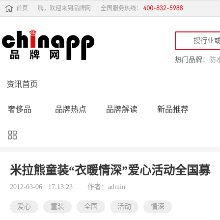
首页
嗨，欢迎来到品牌网
全国服务热线：
热门品牌：
防
资讯首页
奢侈品
品牌热点
品牌解读
新品推荐
品牌黑榜
十大品牌
品牌跟踪
品牌故事
行业动态
品牌专访
品牌动态
活动公告
米拉熊童装“衣暖情深”爱心活动全国募
品牌导购
专家点评
精彩点评
品牌名人
2012-03-06 17:13:23
作者：admin
爱心
童装
全国
活动
情深