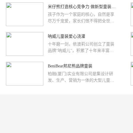
雪吧!女孩的冬羽绒上...
米仔熊打造核心竞争力 做新型童装品牌佼佼者
孩子作为一个家庭的核心，自然是享
尽万千宠爱，家长们恨不得把全世界
最好的东西都给孩子。加之，二孩政
策的大力推行，直接“引爆”童装市场
呐威儿童装爱心浇灌
的发展，据研究表明，随着二胎政策
十年磨一剑，依澳莉公司创立了童装
的大力推动，未来每年新生儿数将介
品牌“呐威儿”，积累了十年来丰富的
于1780—1950万人，80%家庭儿童支
生产经验与一支年轻、精干、时尚、
出占家庭总支出的30%~50%，童装消
专业的设计师团队。“呐威儿”儿童服
BeniBear邦尼熊品牌童装
费
饰以市场需求为导向，坚持产品创
柏融(厦门)实业有限公司是集设计研
新、品质保...
发、生产、营销为一体的大型儿童服
饰企业，拥有专业的生产基
地。。。。