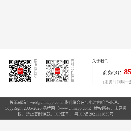
关于我们
客
商
服
务
微
合
8
商务QQ：
信
作
号
微
信
(服务时间周一至周
投诉邮箱：web@chinapp.com, 我们将会在48小时内给予处理。
CopyRight 2005-2026 品牌网（www.chinapp.com）版权所有，未经授
权，禁止复制转载。ICP证号：
粤ICP备2021111835号