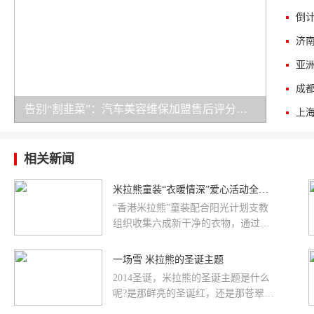
告别“割韭菜”：汽车美容维保加盟售后评分榜，车鲁班十五项扶持实测
相关新闻
米拉熊童装“衣暖情深”爱心活动全国募
“香港米拉熊”童装配合阳光计划支教
组织收集六成新干净的衣物，通过支
教组织把衣服送到山区。。。。
一场雪 米拉熊的圣诞主题
2014圣诞，米拉熊的圣诞主题是什么
呢?是那鲜亮的圣诞红，还是那苍翠的
圣诞树?总要别出心裁，来一场圣诞的