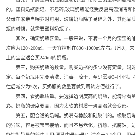
的。塑料奶瓶质轻、不易碎;玻璃奶瓶能经受反复高温消毒和
父母在家亲自喂养时可用，玻璃奶瓶除了易碎之外，其他品
瓶的时候，就需要塑料奶瓶了。
其次，确定奶瓶容量。一般来说，不满一个月的宝宝的哺乳量
次应为120~200ml，一天宜控制在800~1000ml左右。所
上的宝宝适合买240ml的奶瓶。
第三，购买奶瓶的数量。购买奶瓶的多少没有定量，妈
定。每个奶瓶用完要清洗，消毒，晾干，至少需要3-4小时。孩
往后减少为5次，买奶瓶的数量要做到周转方便就行了。
第四，看奶瓶质量。要选择透明度高的奶瓶，能清晰看
彩。奶瓶的硬度要高，因为太软的材质一遇高温就会变形。
第五，配合适的奶嘴。奶嘴有橡胶和硅胶制的。橡胶奶
的异味，容易被宝宝接纳，而且不易老化，抗热、抗腐蚀。奶
能控制奶量的新生儿用;圆孔中号(m号)：适合于2-3个月、用