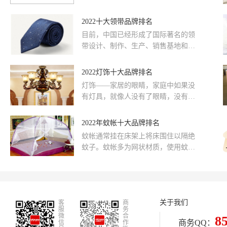
技术,综合品牌实力、产品销量、用户
面，品牌网小编就为大家盘点那些口
口碑、网友投票等近百项指标评选出
碑比较好的吸奶器品牌。www.c...
2022十大领带品牌排名
了吸奶器品牌排行榜，供大家参考选
择。
目前，中国已经形成了国际著名的领
带设计、制作、生产、销售基地和产
业集群，许多世界知名品牌在中国均
有加工生产。在国内市场上，实力比
2022灯饰十大品牌排名
较强的领带品牌有巴贝、金利来、麦
灯饰——家居的眼睛，家庭中如果没
地郎等。
有灯具，就像人没有了眼睛，没有眼
睛的家庭只能生活在黑暗中，所以灯
在家庭的位置是至关重要的。如今人
2022年蚊帐十大品牌排名
们将照明的灯具都叫作灯饰，从称谓
蚊帐通常挂在床架上将床围住以隔绝
上就可以看出，灯具已不仅仅是用来
蚊子。蚊帐多为网状材质，使用蚊帐
照明的了，它还可以用来装饰房间。
可以避蚊防风，还可吸附空气中飘落
那么灯饰有哪些好品牌呢?这里精心为
的尘埃。具有环保，透气，多循环使
您推荐十个灯饰品牌，他们产品质量
用的好处。那么蚊帐有哪些好牌子呢?
很好，款式也多样，相信总有一款适
品牌网依托大数据技术,综合品牌实
合您，一起来了解一下这些品牌吧!
关于我们
客
力、产品销量、用户口碑、网友投票
商
服
务
等近百项指标评选出了蚊帐品牌排行
微
合
8
商务QQ：
信
作
榜，供大家参考选择。