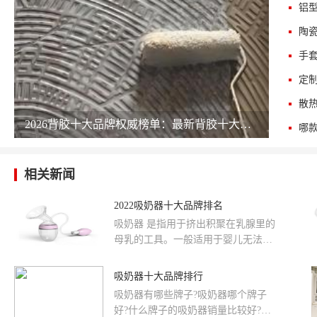
铝
陶
手
定
散
2026背胶十大品牌权威榜单：最新背胶十大公司排名 chinapp
相关新闻
2022吸奶器十大品牌排名
吸奶器 是指用于挤出积聚在乳腺里的
母乳的工具。一般适用于婴儿无法直
接吮吸母乳的时候，或是母亲的乳头
发生问题，还有尽管在坚持工作，但
吸奶器十大品牌排行
仍然希望母乳喂养的情况。那么吸奶
吸奶器有哪些牌子?吸奶器哪个牌子
器有哪些好牌子呢?品牌网依托大数据
好?什么牌子的吸奶器销量比较好?下