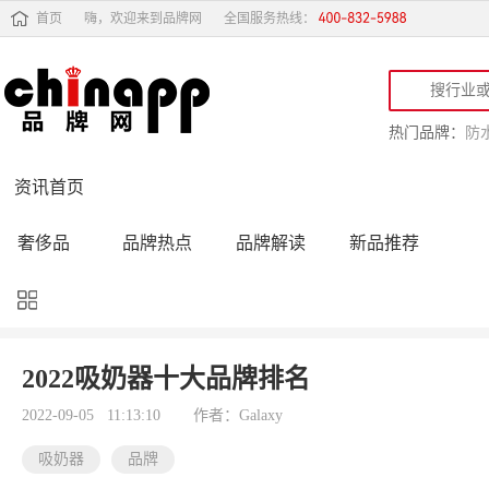
首页
嗨，欢迎来到品牌网
全国服务热线：
热门品牌：
防
资讯首页
奢侈品
品牌热点
品牌解读
新品推荐
品牌黑榜
十大品牌
品牌跟踪
品牌故事
行业动态
品牌专访
品牌动态
活动公告
2022吸奶器十大品牌排名
品牌导购
专家点评
精彩点评
品牌名人
2022-09-05 11:13:10
作者：Galaxy
吸奶器
品牌