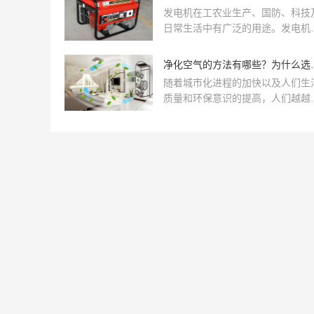
是进餐用具。
发电机在工农业生产、国防、科技
日常生活中有广泛的用途。发电机
将其他形式的能源转换成电能的机
设备，它由水轮机、汽轮机、柴油..
净化空气的方法有
​随着城市化进程的加快以及人们生
质量和环保意识的提高，人们越越
视室内空气质量，从而采取许多手
来净化空气。净化空气的方法有很
多，但是大都存在一定的弊端，下
带大家来了解一下各种净化空气的
法及其弊端。