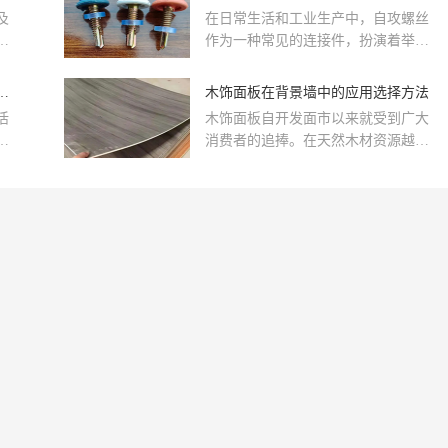
姿态，增强自信心。
同材质的踢脚线，其性能和价格也有
及
在日常生活和工业生产中，自攻螺丝
所不同。而PVC踢脚线虽然价格便
是
作为一种常见的连接件，扮演着举足
宜，但其耐用性较差，容易出现变
械
轻重的角色。在选择自攻螺丝时，首
色、变形等问题。
.
先要明确使用需求。螺纹是自攻螺丝
哪些？为什么选择安装新风系统？
木饰面板在背景墙中的应用选择方法
的核心部分，其设计直接影响到螺丝
活
木饰面板自开发面市以来就受到广大
的紧固效果和耐用性。自攻螺丝的涂
重
消费者的追捧。在天然木材资源越来
层不仅影响其外观，还关系到其防腐
段
越紧张的今天，纯实木家居产品逐渐
性能和耐用性。在市场上，自攻螺丝
减少。加上国内外对森林资源的调
的品牌和供应商众多，质量参差不
面
控。高档天然木材被限制出口。这更
齐。综上所述，选择正确的自攻螺丝
方
推高了高档木材的价格。
并非易事，需要综合考虑多个因素。