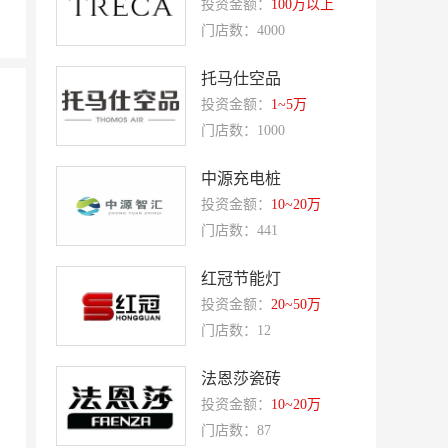
投资金额：
100万以上
吴山贡鹅
降龙爪爪
门店数：4000
盛香亭热卤
喜姐的炸串
托马仕空品
霍希尼原子灰
五香居
投资金额：
1~5万
夸父炸串
廖记棒棒鸡
门店数：1000
东方既白
提香坊
中源充电桩
和府捞面
嘉和一品
投资金额：
10~20万
门店数：441
永和大王
可斯贝莉
童话王子蛋糕
大米先生
红冠节能灯
乡村基
老乡鸡
投资金额：
20~50万
门店数：12
郭淑芬鲜切牛肉自助
月满大江千层肚火锅
巴贝拉
提姆队长零食
法恩莎瓷砖
投资金额：
10~20万
蓝塔蛋糕
赵一鸣零食
门店数：87
欧培拉
憬黎公寓酒店