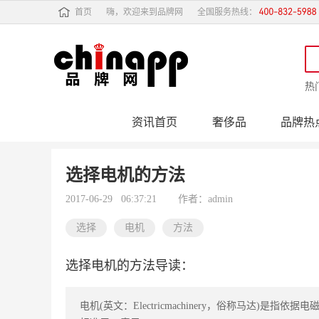
首页
嗨，欢迎来到品牌网
全国服务热线：
热
资讯首页
奢侈品
品牌热
行业动态
品牌专
选择电机的方法
2017-06-29 06:37:21
作者：admin
选择
电机
方法
选择电机的方法导读：
电机(英文：Electricmachinery，俗称马达)