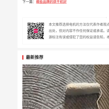
下一篇：
哪些品牌的烘干机好
本文推荐选择电机的方法仅代表作者观
出处，但对内容不作任何保证或承诺。
源标注有误或侵犯了您的权益请告知，
最新推荐