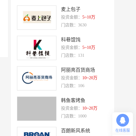
Quest公寓酒店
夏芝朵
麦上包子
投资金额：
5~10万
优美滋
西堤牛排
门店数：3630
斗牛士牛排
绿茵阁
科巷馄饨
赛强
研祥智能
投资金额：
5~10万
富兰卡
创梦动影
门店数：131
何氏眼科
皂之林
阿丽亮百货商场
好零友
小褐同学AI智能学习桌
投资金额：
10~20万
相君电子印章
孃孃出川
门店数：106
微爱帮
谷小肥
韩鱼客烤鱼
OMELEX欧美克斯
鲨鱼皮汽车凹陷修复
投资金额：
10~20万
半岛南山
康蕾
门店数：1000
风和日丽
赵俊峰
百朗新风系统
在线客服