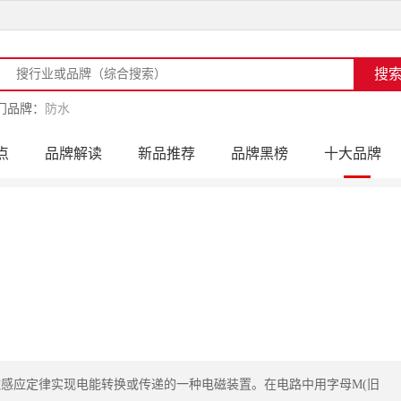
门品牌：
防水
点
品牌解读
新品推荐
品牌黑榜
十大品牌
访
品牌动态
活动公告
品牌导购
专家点评
是指依据电磁感应定律实现电能转换或传递的一种电磁装置。在电路中用字母M(旧