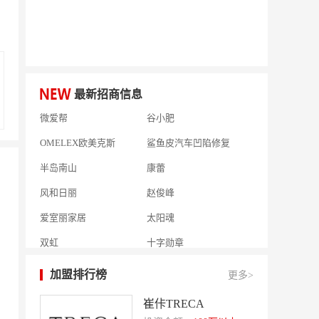
富兰卡
创梦动影
何氏眼科
皂之林
好零友
小褐同学AI智能学习桌
相君电子印章
孃孃出川
最新招商信息
微爱帮
谷小肥
OMELEX欧美克斯
鲨鱼皮汽车凹陷修复
半岛南山
康蕾
风和日丽
赵俊峰
爱室丽家居
太阳魂
双虹
十字勋章
洁速雅康
每味煲煲
加盟排行榜
更多>
橡果生鲜acornfresh
雷风行
崔佧TRECA
七夜猫成人情趣用品
美喜惠