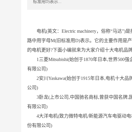
标准用D)表示...
电机(英文：Electric machinery，
路中用字母M(旧标准用D)表示。它的主要作用是
的电机更好?下面小编就来为大家介绍十大电机品牌www.c
1三菱Mitsubishi(始创于1870年日本,世
有限公司)
2安川Yaskawa(始创于1915年日本,电机
公司)
3卧龙(上市公司,中国驰名商标,曾获中国名牌
有限公司)
4大洋电机(致力微特电机/新能源汽车电驱动电
份有限公司)