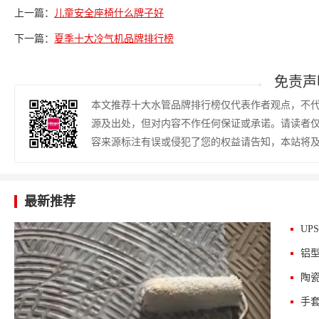
上一篇：
儿童安全座椅什么牌子好
下一篇：
夏季十大冷气机品牌排行榜
免责声
本文推荐十大水管品牌排行榜仅代表作者观点，不
源及出处，但对内容不作任何保证或承诺。请读者
容来源标注有误或侵犯了您的权益请告知，本站将
最新推荐
UP
铝
陶
手