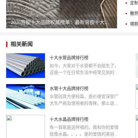
定
散
2026背胶十大品牌权威榜单：最新背胶十大公司排名 chinapp
相关新闻
十大水管品牌排行榜
如今，大家对于水管都不会陌生了，
这是一个在日常生活中经常见到的，
同时由于种类多所以质量也是有好有
坏，这样选择一个比较靠谱的是比较
水管十大品牌排行榜
难的，要考虑多个方面的因素，比如
水管因其方便轻盈，造价便宜深受广
性价比、质量、用途等，在这里为大
大生产商及使用者的青睐，那么说到
家介绍几款不错的靠谱品牌，都是有
水管品牌，相信很少有人能够说出几
一些网友等推荐的，也是具有一定的
个来。今天小编就特地为大家带来...
十大水晶品牌排行榜
知名度，比较靠谱，质量方面也有保
证，主要有以下几个品牌：联塑、保
有一首歌是这样唱的，我和你的爱情
利、亚通、美尔固、极高防爆水管、
就像水晶。。。。是的爱情的美丽就