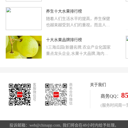
皮尔萨、日丰、龙胜管业、九牧、金
像美丽的水晶那边清澈透明。下面品
牛角等。
牌网为大家整理了象征爱情的...
养生十大水果排行榜
随着人们生活水平的提高，养生保健
也越来越受到人们的重视，而且人们
认为通过食疗养生，锻炼身体才是比
较健康的。那吃什么水果有助于养
十大水果品牌排行榜
生...
1三海瓜园(新疆名牌,农业产业化国家
重点龙头企业,水果十大品牌,海内外
知名的纯天然瓜果品牌,若羌县三海瓜
园有限责任公司)2乐义...
关于我们
客
商
服
务
微
合
8
商务QQ：
信
作
号
微
信
(服务时间周一至周
投诉邮箱：web@chinapp.com, 我们将会在48小时内给予处理。