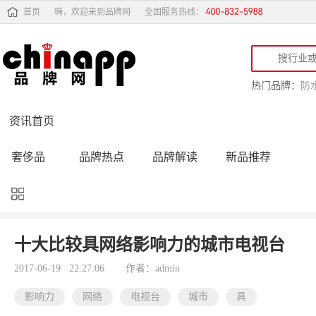
首页
嗨，欢迎来到品牌网
全国服务热线：
热门品牌：
防
资讯首页
奢侈品
品牌热点
品牌解读
新品推荐
品牌黑榜
十大品牌
品牌跟踪
品牌故事
行业动态
品牌专访
品牌动态
活动公告
十大比较具网络影响力的城市电视台
品牌导购
专家点评
精彩点评
品牌名人
2017-06-19 22:27:06
作者：admin
影响力
网络
电视台
城市
具