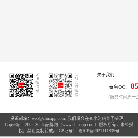
关于我们
客
商
服
务
微
合
8
商务QQ：
信
作
号
微
信
(服务时间周一至周
投诉邮箱：web@chinapp.com, 我们将会在48小时内给予处理。
CopyRight 2005-2026 品牌网（www.chinapp.com）版权所有，未经授
权，禁止复制转载。ICP证号：
粤ICP备2021111835号