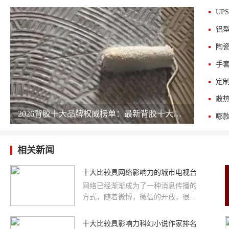
UP
铝
陶
手
定
散
2026背胶十大品牌权威榜单：最新背胶十大公司排名 chinapp
相关新闻
十大比较具网络影响力的城市电视台
网络已经渐渐成为了一种消息传播的
方式，随着微博，微信的开放，很多
的新闻事件在一秒中之内就可以让世
人所知晓。下面品牌网小编为...
十大比较具影响力科幻小说作家排名