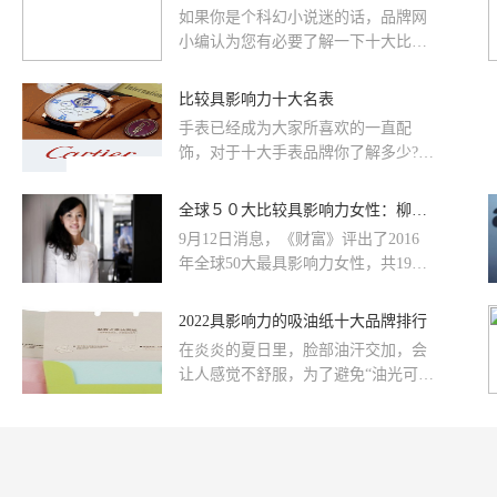
如果你是个科幻小说迷的话，品牌网
小编认为您有必要了解一下十大比较
具影响力科幻小说作家排名，一起来
看看十大比较具影响力科...
比较具影响力十大名表
手表已经成为大家所喜欢的一直配
饰，对于十大手表品牌你了解多少?接
下来有我来给大家介绍下十大名表。
www.CHInapp.Com中*国...
全球５０大比较具影响力女性：柳青董明珠上榜
9月12日消息，《财富》评出了2016
年全球50大最具影响力女性，共19个
国家的女性上榜。其中，中国大陆有
10名女性入选，其中包括滴滴总裁柳
2022具影响力的吸油纸十大品牌排行
青、格力CEO董明珠等。值得注意的
在炎炎的夏日里，脸部油汗交加，会
是，柳青是40岁以下仅有两名上榜者
让人感觉不舒服，为了避免“油光可
之一。
鉴”的现象，MM应随身携带一包高品
质的吸油纸，因为一张簿簿的纸既能
帮你去除脸上的油光，又能维护你的
妆面使之持久，它是女性夏季必不可
少的一种护肤品。那么吸油纸有哪些