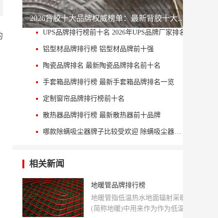
2026背胶十大品牌权威榜单：最新背胶十大公司排名 chinapp
UPS品牌排行榜前十名 2026年UPS品牌厂家排名
2025-1
的
铝型材品牌排行榜 铝型材品牌前十强
2025-1
陶瓷品牌排名 最新陶瓷品牌排名前十名
2025-1
手套箱品牌排行榜 最新手套箱品牌排名一览
2025-1
定制窗帘品牌排行榜前十名
2025-1
散热器品牌排行榜 最新散热器前十品牌
2025-0
哪款除螨吸尘器牌子比较受欢迎 除螨吸尘器品牌前十名推荐
2025-0
相关新闻
地暖管品牌排行榜
地暖管指低温热水地面辐射采暖系统
(简称地暖)中用来作为作为低温热水