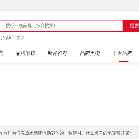
门品牌：
防水
点
品牌解读
新品推荐
品牌黑榜
十大品牌
访
品牌动态
活动公告
品牌导购
专家点评
来作为作为低温热水循环流动载体的一种管材。什么牌子的地暖管好呢?