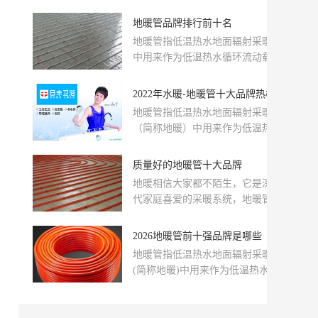
循环流动载体的一种管材。什么牌子
的地暖管好呢?品牌网小编通...
地暖管品牌排行前十名
地暖管指低温热水地面辐射采暖系统
中用来作为低温热水循环流动载体的
一种管材，这里为大家介绍都是知名
的品牌，供大家选择。在这里，品牌
2022年水暖-地暖管十大品牌热榜
网依托大数据技术,综合品牌实力、产
地暖管指低温热水地面辐射采暖系统
品销量、用户口碑、网友投票等指标
（简称地暖）中用来作为低温热水循
评选出了比较好的地暖管品牌，让大
环流动载体的一种管材，一般具有较
家都选择到合适自己的产品。
好的阻氧性能，可有效延缓系统中金
质量好的地暖管十大品牌
属部件的锈蚀，延长金属部件的使用
地暖相信大家都不陌生，它是深受现
寿命，并减少管道系统的结垢。那么
代家庭喜爱的采暖系统，地暖管就是
地暖管有哪些好牌子呢?品牌网依托大
地暖中用来作为低温热水循环流动载
数据技术,综合品牌实力、产品销量、
体的一种管材。那么质量好的地暖管
2026地暖管前十强品牌是哪些
用户口碑、网友投票等近百项指标评
十大品牌有哪些呢？品牌网依托大数
选出了地暖管品牌排行榜，供大家参
地暖管指低温热水地面辐射采暖系统
据技术,综合品牌实力、产品销量、用
考选择。
(简称地暖)中用来作为低温热水循环
户口碑、网友投票等指标评选出了质
流动载体的一种管材。是指把水加热
量好的地暖管十大品牌，大家可以合
到一定温度，输送到地板下的水管散
适地选择。
热网络，通过地板发热而实现采暖目