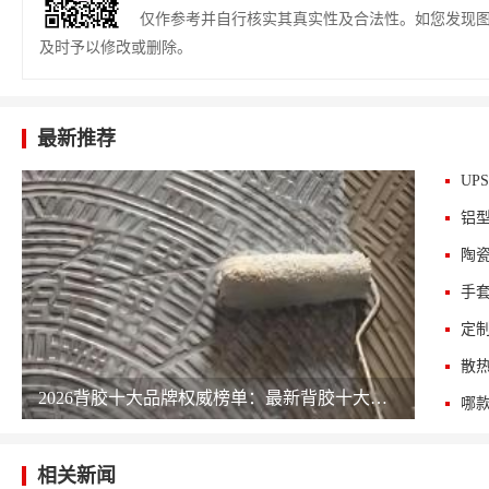
仅作参考并自行核实其真实性及合法性。如您发现
及时予以修改或删除。
最新推荐
UP
铝
陶
手
定
散
2026背胶十大品牌权威榜单：最新背胶十大公司排名 chinapp
相关新闻