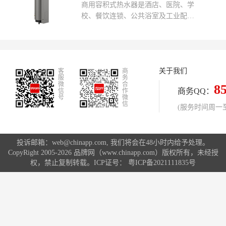
GB18111-2021《燃气容积式热水器》
商用容积式热水器是酒店、医院、学
寿命。
对产品的热效率、NOx排放、安全保
校、餐饮连锁、公共浴室及工业配套
护等指标有明确规定。消费者在选购
等场景中的核心基础设备，其主要价
时应优先确认产品是否符合国标要
值在于通过大容量储水与持续供热能
求，而非仅看厂商宣传参数。
力，满足高频、集中、稳定的热水需
求。品牌网依托全网大数据，经专业
关于我们
客
的评测选出了最新商用容积式热水器
商
服
务
十大品牌排行榜，商用容积式热水器
微
合
8
商务QQ：
信
作
十大品牌前十名分别是：A.O.史密
号
微
信
斯、万和Vanward、林内Rinnai、能率
(服务时间周一至周
NORITZ、瑞美Rheem、欧特OTT、
汉姆勒HAMLE、欧特梅尔Ottmel、夏
菲尔shafeier、自由能。
投诉邮箱：web@chinapp.com, 我们将会在48小时内给予处理。
CopyRight 2005-2026 品牌网（www.chinapp.com）版权所有，未经授
权，禁止复制转载。ICP证号：
粤ICP备2021111835号