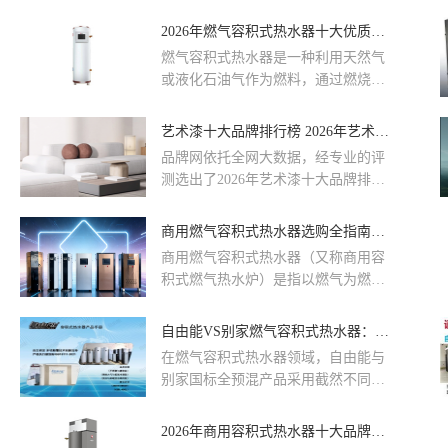
2026年燃气容积式热水器十大优质品牌发布：能效解析与选购指南 品牌网chinapp
燃气容积式热水器是一种利用天然气
或液化石油气作为燃料，通过燃烧器
在封闭燃烧室内产生热能，利用热交
换器加热承压内胆中的储水，并通过
艺术漆十大品牌排行榜 2026年艺术漆十大品牌权威分析与选购指南！品牌网chinapp
聚氨酯等保温材料维持水温的恒温供
品牌网依托全网大数据，经专业的评
热设备。此次榜单汇集了燃气容积式
测选出了2026年艺术漆十大品牌排行
热水器十大品牌的信息。数据支持来
榜，艺术漆十大品牌前十名分别是：
源于品牌网chinapp大数据平台，综合
立邦Nippon、Carpoly嘉宝莉、三棵树
商用燃气容积式热水器选购全指南——从技术参数到品牌选择
考量了品牌知名度、员工规模、企业
SKSHU、PPG大师漆、菲玛Fema、威
资产及经营状况等多项关键指标，旨
商用燃气容积式热水器（又称商用容
罗Viero、卡百利Kabel、佐敦
在为消费者提供一个可靠的参考。请
积式燃气热水炉）是指以燃气为燃
JOTUN、万彩石、兰铂LOMBOR。
以实际数据为准，这份榜单将不断更
料、采用储水换热方式、额定热功率
新，以确保信息的准确性。
≤99kW，储水容积≤495L的大容量热
自由能VS别家燃气容积式热水器：技术差异全解析
水加热设备。与即热式燃气热水器相
在燃气容积式热水器领域，自由能与
比，容积式设备内置储水内胆，能够
别家国标全预混产品采用截然不同的
在用水高峰前预先加热并储存热水，
技术路径，核心差异体现在燃烧系
通过「蓄热+持续加热」的方式应对
统、换热效率、维护成本三大维度，
2026年商用容积式热水器十大品牌排行榜：常见问题解答与避坑指南
瞬时大流量用水需求。国家标准
直接决定了产品的性能、安全与使用