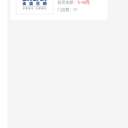
双虹
十字勋章
投资金额：
5~10万
门店数：97
洁速雅康
每味煲煲
橡果生鲜acornfresh
雷风行
七夜猫成人情趣用品
美喜惠
吴山贡鹅
降龙爪爪
盛香亭热卤
喜姐的炸串
霍希尼原子灰
五香居
夸父炸串
廖记棒棒鸡
东方既白
提香坊
和府捞面
嘉和一品
永和大王
可斯贝莉
童话王子蛋糕
大米先生
乡村基
老乡鸡