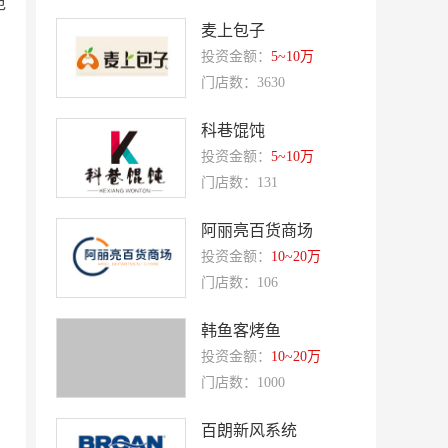
范
优美滋
麦上包子
西堤牛排
投资金额：
5~10万
斗牛士牛排
绿茵阁
门店数：3630
赛强
研祥智能
科巷馄饨
富兰卡
创梦动影
投资金额：
5~10万
何氏眼科
皂之林
门店数：131
好零友
小褐同学AI智能学习桌
阿丽亮百货商场
相君电子印章
孃孃出川
投资金额：
10~20万
微爱帮
谷小肥
门店数：106
OMELEX欧美克斯
鲨鱼皮汽车凹陷修复
韩鱼客烤鱼
半岛南山
康蕾
投资金额：
10~20万
风和日丽
赵俊峰
门店数：1000
爱室丽家居
太阳魂
百朗新风系统