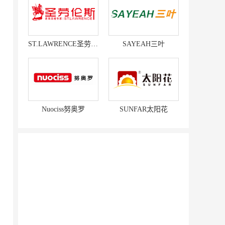
ST.LAWRENCE圣劳伦斯
SAYEAH三叶
Nuociss努奥罗
SUNFAR太阳花
赛强
研祥智能
富兰卡
创梦动影