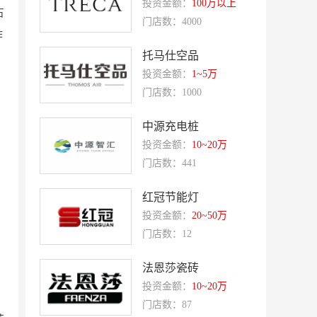
投资金额：
100万以上
占
盛香亭热卤
喜姐的炸串
门店数：4000
作
霍希尼原子灰
五香居
托马仕空品
夸父炸串
廖记棒棒鸡
投资金额：
1~5万
东方既白
提香坊
门店数：1000
和府捞面
嘉和一品
中源充电桩
永和大王
可斯贝莉
投资金额：
10~20万
门店数：441
童话王子蛋糕
大米先生
乡村基
老乡鸡
红冠节能灯
郭淑芬鲜切牛肉自助
月满大江千层肚火锅
投资金额：
20~50万
门店数：12
巴贝拉
提姆队长零食
蓝塔蛋糕
赵一鸣零食
法恩莎瓷砖
投资金额：
10~20万
欧培拉
憬黎公寓酒店
门店数：87
Quest公寓酒店
夏芝朵