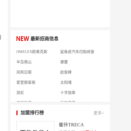
何氏眼科
皂之林
好零友
小褐同学AI智能学习桌
相君电子印章
孃孃出川
微爱帮
谷小肥
阀
最新招商信息
OMELEX欧美克斯
鲨鱼皮汽车凹陷修复
半岛南山
康蕾
风和日丽
赵俊峰
爱室丽家居
太阳魂
双虹
十字勋章
洁速雅康
每味煲煲
橡果生鲜acornfresh
雷风行
加盟排行榜
更多>
七夜猫成人情趣用品
美喜惠
崔佧TRECA
吴山贡鹅
降龙爪爪