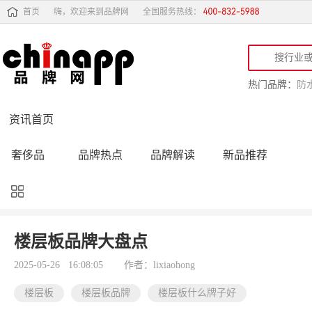
首页
嗨，欢迎来到品牌网
全国服务热线：
热门品牌：
防
资讯首页
奢侈品
品牌热点
品牌解读
新品推荐
品牌黑榜
十大品牌
品牌跟踪
品牌故事
行业动态
品牌专访
品牌动态
活动公告
楼层板品牌大盘点
品牌导购
专家点评
精彩点评
品牌名人
2025-05-26 16:08:05
作者：lixiaohong
楼层板
楼层板品牌
楼层板什么牌子好