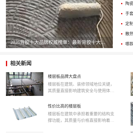
陶
手
定
散
2026背胶十大品牌权威榜单：最新背胶十大公司排名 chinapp
相关新闻
楼层板品牌大盘点
楼层板在建筑、装修领域地位关键，
其质量直接影响建筑安全与使用体
验。从材质上看，有木质、金属、水
泥等多种类型，各有优劣。市场上楼
性价比高的楼层板
层板品牌繁杂，不同品牌在材质选
楼层板在建筑中承担着重要的结构支
用、工艺水平、承载能力、防火防潮
撑功能，其质量与价格直接影响着建
性能及价格方面差异显著。本文综合
筑成本与安全。市面上，楼层板材质
品牌知名度、市场占有率、用户口