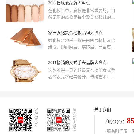
多样，从坚固的混凝土预制板、轻质
2022粉底液品牌大盘点
碑、产品创新等多维度因素，为你盘
的钢结构楼层板，到传统的木楼层
点值得关注的楼层板品牌 。
在化妆当中，底妆是非常重要的，自
板，各有特性与适用场景。在追求性
然无暇的底妆是每个爱美女孩儿的追
价比时，需兼顾耐用性、防火性、隔
求，底妆产品要选择好的品牌，好的
音性及环保性等。本文综合考量价
粉底液可以让你一整天都能保持妆
家居强化复合地板品牌大盘点
格、性能、口碑等因素，为你盘点性
容，保持美丽。那么粉底液有哪些品
价比高的楼层板 。
强化复合地板一般是由四层材料复合
牌？哪些粉底液品牌值得推荐？在这
组成，即耐磨层、装饰层、高密度基
里品牌网致力于用最真实的用户数据
材层和平衡层，常被用作地面装修材
推荐口碑最好的粉底液品牌，让您选
料。强化复合地板的一些知名品牌主
2011畅销的女式手表品牌大盘点
的放心！
要有：KENTIER肯帝亚、安心地板、
这款难得一见的超级复杂功能女式手
圣象地板、Vohringer菲林格尔、
表的表壳将经典设计、传统艺术、女
ILIFE联丰等，下面为大家介绍一
性优雅以及真情魅惑融于一体。双秒
下。
追针计时手表采用独具特色的将官式
表壳，搭配竖直表耳和螺丝固定表带
栓体现出经....
关于我们
客
商
服
务
微
合
8
商务QQ：
信
作
号
微
信
(服务时间周一至周