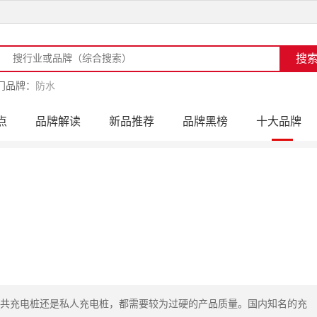
门品牌：
防水
点
品牌解读
新品推荐
品牌黑榜
十大品牌
访
品牌动态
活动公告
品牌导购
专家点评
共充电桩还是私人充电桩，都需要较为过硬的产品质量。国内知名的充