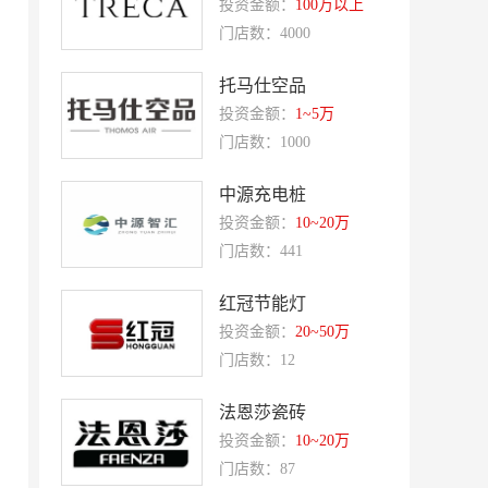
投资金额：
100万以上
吴山贡鹅
降龙爪爪
门店数：4000
盛香亭热卤
喜姐的炸串
托马仕空品
霍希尼原子灰
五香居
投资金额：
1~5万
夸父炸串
廖记棒棒鸡
门店数：1000
东方既白
提香坊
中源充电桩
和府捞面
嘉和一品
投资金额：
10~20万
永和大王
可斯贝莉
门店数：441
童话王子蛋糕
大米先生
红冠节能灯
乡村基
老乡鸡
投资金额：
20~50万
门店数：12
郭淑芬鲜切牛肉自助
月满大江千层肚火锅
巴贝拉
提姆队长零食
法恩莎瓷砖
蓝塔蛋糕
赵一鸣零食
投资金额：
10~20万
门店数：87
欧培拉
憬黎公寓酒店