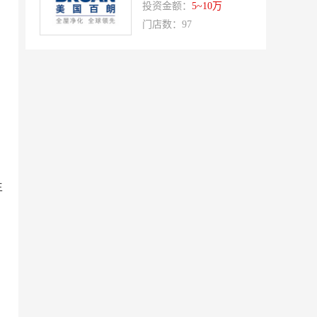
投资金额：
5~10万
双虹
十字勋章
门店数：97
洁速雅康
每味煲煲
橡果生鲜acornfresh
雷风行
七夜猫成人情趣用品
美喜惠
吴山贡鹅
降龙爪爪
盛香亭热卤
喜姐的炸串
霍希尼原子灰
五香居
生
夸父炸串
廖记棒棒鸡
东方既白
提香坊
和府捞面
嘉和一品
永和大王
可斯贝莉
童话王子蛋糕
大米先生