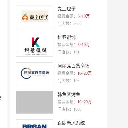
Quest公寓酒店
夏芝朵
麦上包子
投资金额：
5~10万
优美滋
西堤牛排
门店数：3630
斗牛士牛排
绿茵阁
科巷馄饨
赛强
研祥智能
投资金额：
5~10万
富兰卡
创梦动影
门店数：131
何氏眼科
皂之林
阿丽亮百货商场
好零友
小褐同学AI智能学习桌
投资金额：
10~20万
相君电子印章
孃孃出川
门店数：106
微爱帮
谷小肥
韩鱼客烤鱼
OMELEX欧美克斯
鲨鱼皮汽车凹陷修复
决
投资金额：
10~20万
半岛南山
康蕾
门店数：1000
风和日丽
赵俊峰
百朗新风系统
爱室丽家居
太阳魂