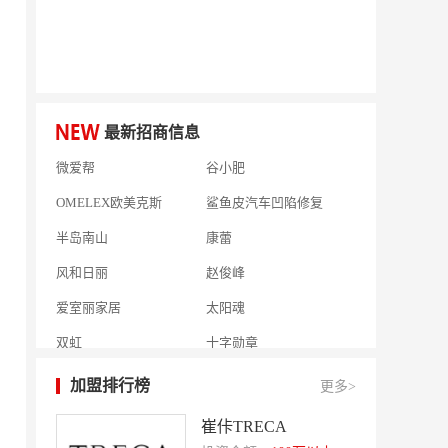
富兰卡
创梦动影
何氏眼科
皂之林
好零友
小褐同学AI智能学习桌
相君电子印章
孃孃出川
最新招商信息
微爱帮
谷小肥
OMELEX欧美克斯
鲨鱼皮汽车凹陷修复
半岛南山
康蕾
风和日丽
赵俊峰
爱室丽家居
太阳魂
双虹
十字勋章
洁速雅康
每味煲煲
加盟排行榜
更多>
橡果生鲜acornfresh
雷风行
崔佧TRECA
七夜猫成人情趣用品
美喜惠