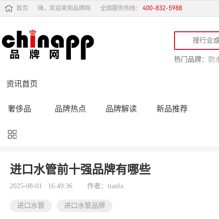
首页
嗨，欢迎来到品牌网
全国服务热线：
热门品牌：
防
资讯首页
奢侈品
品牌热点
品牌解读
新品推荐
品牌黑榜
十大品牌
品牌跟踪
品牌故事
行业动态
品牌专访
品牌动态
活动公告
进口水管前十强品牌有哪些
品牌导购
专家点评
精彩点评
品牌名人
2025-08-01 16:49:36
作者：tianfa
进口水管
进口水管品牌