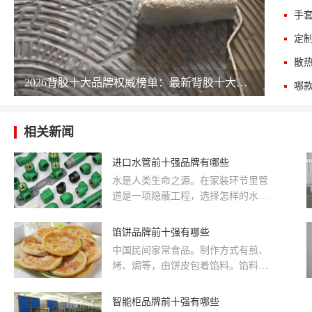
手
定
散
2026背胶十大品牌权威榜单：最新背胶十大公司排名 chinapp
相关新闻
进口水管前十强品牌有哪些
水是人类生命之源。在家装环节里管
道是一项隐蔽工程，选择怎样的水管
是决定业主在以后的生活品质，水管
自然成为越来越多的家装公司和业主
馅饼品牌前十强有哪些
的关注。
中国民间家常食品。制作方式有煎、
烤、焗等，由饼皮包着馅料。馅料可
以是各类型的食材，例如肉类、蔬
菜、海鲜及蛋等，味道以北方的咸香
智能柜品牌前十强有哪些
鲜口味为主。