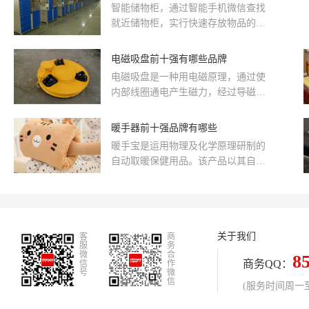
智能储物柜，通过智能手机微信查找
就近储物柜，实行快速存放物品的服
务点。它的推出有效地解决了逛街、
游玩双肩双手的压力，而且通过微信
电磁吸盘前十强有哪些品牌
操作存东西，免去了以前传统寄存柜
电磁吸盘是一种用电磁原理，通过使
触摸显示器、IC卡维护等多量硬件支
内部线圈通电产生磁力，经过导磁面
持和维护成本,增强了用户体验。那么
板，将接触在面板表面的工件紧紧吸
智能柜品牌前十强有哪些?我们一起来
住的，通过线圈断电，磁力消失实现
暖手器前十强品牌有哪些
看看吧。
退磁，取下工件的原理而生产的一种
暖手宝是运用物理及化学原理研制的
机床附件产品。那么电磁吸盘前十强
自动取暖保健用品。该产品以其自动
有哪些品牌?我们一起来看看吧。
生热，有趣，实用等新颖独特的优
势，深受欢迎——暖手宝具有自动取
暖，理疗保健等多种功能。
关于我们
客
商
服
务
微
合
8
商务QQ：
信
作
号
微
信
(服务时间周一至周