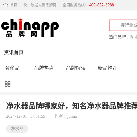
首页
嗨，欢迎来到品牌网
全国服务热线：
热门品牌：
防
资讯首页
奢侈品
品牌热点
品牌解读
新品推荐
品牌黑榜
十大品牌
品牌跟踪
品牌故事
行业动态
品牌专访
品牌动态
活动公告
净水器品牌哪家好，知名净水器品牌推
品牌导购
专家点评
精彩点评
品牌名人
2024-12-16 17:31:59
作者：junna
净水器