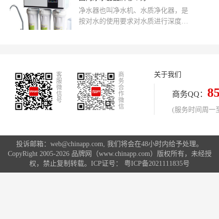
也只是在某一
净水器也叫净水机、水质净化器，是
按对水的使用要求对水质进行深度过
滤、净化处理的水处理设备。平时所
讲的净水器，一般是指用作家庭使用
的小型净化器。
关于我们
客
商
服
务
微
合
8
商务QQ：
信
作
号
微
信
(服务时间周一至周
投诉邮箱：web@chinapp.com, 我们将会在48小时内给予处理。
CopyRight 2005-2026 品牌网（www.chinapp.com）版权所有，未经授
权，禁止复制转载。ICP证号：
粤ICP备2021111835号