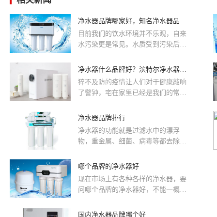
相关新闻
净水器品牌哪家好，知名净水器品牌推荐
目前我们的饮水环境并不乐观，自来
水污染更是常见。水质受到污染后，
我们长期饮用这样的水质，有害物质
沉积在我们体内，必然会引发各种疾
净水器什么品牌好？滨特尔净水器值得信赖
病，这可不是危言耸听。而净水器能
猝不及防的疫情让人们对于健康敲响
够让我们的饮水更加安全，那么净水
了警钟，宅在家里已经是我们的常态
器品牌哪家好?知名净水器品牌推荐。
了，而喝水已经成为所有人面临的难
题。消费者都希望自己喝到的是干净
净水器品牌排行
无污染的水，因此净水器受到了大众
净水器的功能就是过滤水中的漂浮
消费者的关注。今天小编为你推荐一
物，重金属、细菌、病毒等都去除
个净水器的好牌子，我们一起来看看
掉，让我们喝的更放心。但是，每当
吧。
新手面对市场上那满目琳琅的净水器
哪个品牌的净水器好
品...
现在市场上有各种各样的净水器，要
问哪个品牌的净水器好，不能一概而
论，现在的净水器已经做得越来越细
化，没有一个品牌可以做到通吃，它
国内净水器品牌哪个好