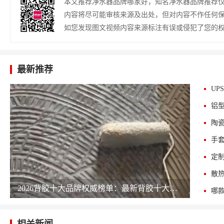
本文推荐净水器品牌哪家好，知名净水器品牌推荐
内容将尽可能审核来源及出处，但对内容不作任何
如您发现图文视频内容来源标注有误或侵犯了您的
最新推荐
UP
铝
陶
手
定
散
2026背胶十大品牌权威榜单：最新背胶十大公司排名 chinapp