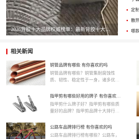
定
散
2026背胶十大品牌权威榜单：最新背胶十大公司排名 chinapp
相关新闻
铜管品牌有哪些 有你喜欢的吗
铜管品牌有哪些？铜管集耐腐蚀性
质、韧性、稳定性于一身，诸多优点
使得它成为管道的最佳材料之选，目
前被运用于工业材料运输。在管道市
指甲剪有哪些好用的牌子 有你喜欢的吗
场上，不同的材质出现的管道品牌不
指甲剪什么牌子好？指甲剪有哪些质
尽相同，那么现在的铜管品牌都有哪
量好的品牌？指甲剪品牌十大排行
些呢？今天，就让品牌网来为您介绍
榜。下面品牌网小编为大家介绍指甲
介绍！
剪十大品牌，这十大品牌分别是：双
公路车品牌排行榜 有你喜欢的吗
立人、张小泉、韩国777、可宝、金
公路车品牌排行榜有哪些？公路车，
达日美、博友、可威尔、大吉、十八