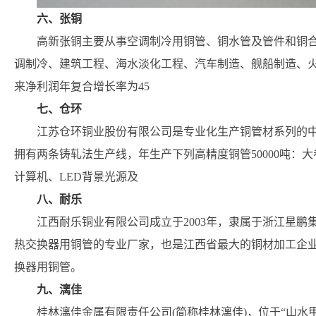
六、张铜
高新张铜主要从事空调制冷用铜管、铜水管及管件和铜
调制冷、建筑工程、海水淡化工程、汽车制造、舰船制造、火
来净利润年复合增长率为45
七、仓环
江苏仓环铜业股份有限公司是专业化生产铜管材系列的
拥有两条铸轧法生产线，年生产下列高精度铜管50000吨：
计算机、LED背景光源及
八、耐乐
江西耐乐铜业有限公司成立于2003年，隶属于浙江星鹏
热交换器用铜管的专业厂家，也是江西省最大的铜材加工企
换器用铜管。
九、漓佳
桂林漓佳金属有限责任公司(简称桂林漓佳)，位于“山水