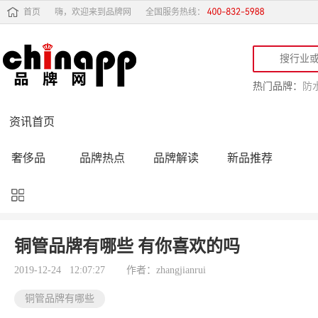
首页
嗨，欢迎来到品牌网
全国服务热线：
热门品牌：
防
资讯首页
奢侈品
品牌热点
品牌解读
新品推荐
品牌黑榜
十大品牌
品牌跟踪
品牌故事
行业动态
品牌专访
品牌动态
活动公告
铜管品牌有哪些 有你喜欢的吗
品牌导购
专家点评
精彩点评
品牌名人
2019-12-24 12:07:27
作者：zhangjianrui
铜管品牌有哪些