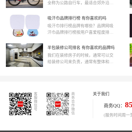
全称为公路自行车，最适合郊外沿途
子作、司顿。
观景的非公路车莫属了，那么公路车
和我们常说的山地车品牌有哪些区别
吸汗巾品牌排行榜 有你喜欢的吗
呢？而公路车品牌都有哪些呢？有土
吸汗巾排行榜品牌有哪些？品牌网吸
拨鼠、泰勒、钛特斯、凯莎迪、尼古
汗巾品牌排行榜按用户喜爱程度排列
拉、梅花、洛克、皮纳瑞罗、艾斯沃
出十个最受用户欢迎的吸汗巾品牌信
斯、圣克鲁兹这些品牌，今天品牌网
息，下面就为您介绍一下几个吸汗巾
半包装修公司排名 有你喜欢的品牌吗
就为您带来这份公路车品牌排行榜及
大品牌：象宝宝吸汗巾、米乐鱼吸汗
详细介绍，希望对您有帮助！
我们在装修房子的时候，通常可以交
巾、南极人吸汗巾、全棉时代吸汗
给装修公司来负责，通常有整体和半
巾、优贝迪吸汗巾。
包两种方式，全包和半包区别在于材
料的采购。我们对整体装修了解的可
能比较多，但是对于半包装修公司有
哪些好品牌，相信大家也是一知半解
关于我们
客
吧？今天品牌网​为大家带来这一篇半
商
服
务
包装修公司的排名介绍，希望大家在
微
合
8
商务QQ：
信
作
选择时有参考作用。
号
微
信
(服务时间周一至周