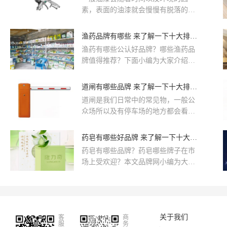
吧！
素，表面的油漆就会慢慢有脱落的现
象!这时候就需要补漆了，涂料喷枪就
是比较常用的一种工具了，人工手动
渔药品牌有哪些 来了解一下十大排行吧
涂油漆已经是逐渐被淘汰，油漆喷枪
渔药有哪些公认好品牌？哪些渔药品
的使用已经是越来越普遍了!
牌值得推荐？下面小编为大家介绍渔
业机械十大品牌，这十大品牌分别
是：利洋、安博尔、慧洋、渔经、水
道闸有哪些品牌 来了解一下十大排行吧
世纪、好润、仕必得、中顺、宝来利
道闸是我们日常中的常见物，一般公
来、中海塞恩。
众场所以及有停车场的地方都会看到
道闸!虽然道闸为常见物，但是其实很
多人都不了解道闸的品牌种类!今日小
药皂有哪些好品牌 来了解一下十大排行吧
编就跟大家介绍一下道闸的十大品
药皂有哪些品牌？药皂哪些牌子在市
牌，一起来看看道闸有什么品牌吧!
场上受欢迎？本文品牌网小编为大家
分享药皂十大专业品牌有：上海药
皂、朵拉朵尚、满婷、隆力奇、片仔
癀、仁和、蜂花、满芝堂、雪玲妃、
六神。
关于我们
客
商
服
务