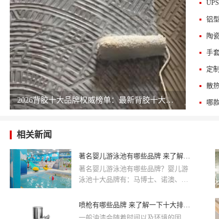
UP
铝
陶
手
定
散
2026背胶十大品牌权威榜单：最新背胶十大公司排名 chinapp
相关新闻
著名婴儿游泳池有哪些品牌 来了解一下十大排行吧
著名婴儿游泳池有哪些品牌？婴儿游
泳池十大品牌有：马博士、诺澳、盈
泰/INTIME、欧培/OPENBABY、夏
乐、欧鲨/OS、乐亲、思贝、优敏、
喷枪有哪些品牌 来了解一下十大排行吧
富利时！一起来了解一下这些品牌
一般油漆会随着时间以及环境的因