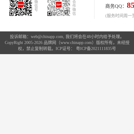
微
合
8
商务QQ：
信
作
号
微
信
(服务时间周一至周
投诉邮箱：web@chinapp.com, 我们将会在48小时内给予处理。
CopyRight 2005-2026 品牌网（www.chinapp.com）版权所有，未经授
权，禁止复制转载。ICP证号：
粤ICP备2021111835号