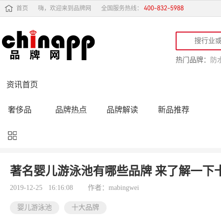
首页
嗨，欢迎来到品牌网
全国服务热线：
热门品牌：
防
资讯首页
奢侈品
品牌热点
品牌解读
新品推荐
品牌黑榜
十大品牌
品牌跟踪
品牌故事
行业动态
品牌专访
品牌动态
活动公告
著名婴儿游泳池有哪些品牌 来了解一下
品牌导购
专家点评
精彩点评
品牌名人
2019-12-25 16:16:08
作者：mabingwei
婴儿游泳池
十大品牌