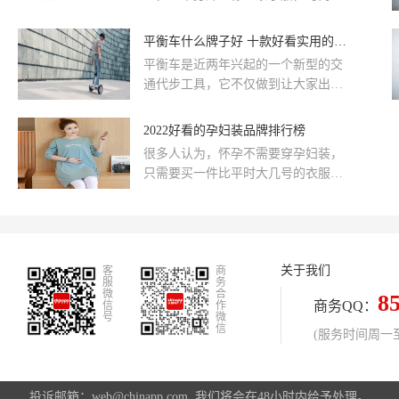
看吧。
特的造型使得它成为人们喜欢的一种
鞋种类，而强大的防水功能更是使得
平衡车什么牌子好 十款好看实用的介绍
它更具特色，面对如此一种外型优，
平衡车是近两年兴起的一个新型的交
功能强的鞋种，很多人都会纷纷入手
通代步工具，它不仅做到让大家出行
选择。那么你都知道有哪些帆船鞋品
更加方便，而且也给我们的出行方式
牌吗？帆船鞋搭配什么裤子好呢？接
多了一份选择，自平衡车兴起以后，
2022好看的孕妇装品牌排行榜
下来，品牌网就为您详细介绍一下！
市面上就开始涌现出各种各样牌子的
很多人认为，怀孕不需要穿孕妇装，
平衡车，那么哪些平衡车的牌子比较
只需要买一件比平时大几号的衣服就
好呢?一起来看看平衡车的品牌排行榜
可以。如果你这样想，就错了!现在的
吧!
孕妇装，讲究的是以不妨碍胎儿的发
育为前提，以宽大舒适、透气性良
好、吸汗力强、防暑保暖与穿脱方便
关于我们
客
的原则，结合自己的喜好的穿着场合
商
服
务
综合考虑，以全棉质地为首选，注重
微
合
8
商务QQ：
信
作
实用，可以兼顾哺乳。好的孕妇装，
号
微
信
不仅让孕妇在孕期舒适得体，还能够
(服务时间周一至周
愉悦孕妇的心情，有助于胎儿的成
长。那么孕妇装有哪些好品牌呢?这里
精心为您推荐十个孕妇装品牌，他们
投诉邮箱：web@chinapp.com, 我们将会在48小时内给予处理。