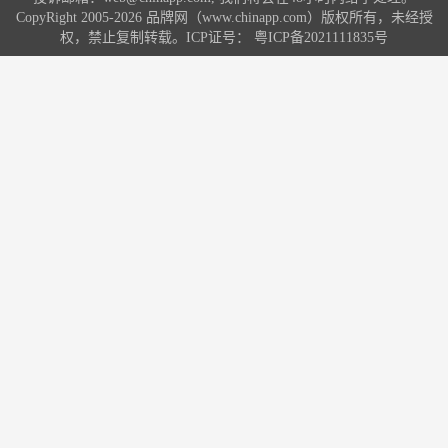
产品质量很好，款式也多样，相信总
CopyRight 2005-2026 品牌网（www.chinapp.com）版权所有，未经授
有一款适合您，一起来了解一下这些
权，禁止复制转载。ICP证号：
粤ICP备2021111835号
品牌吧!