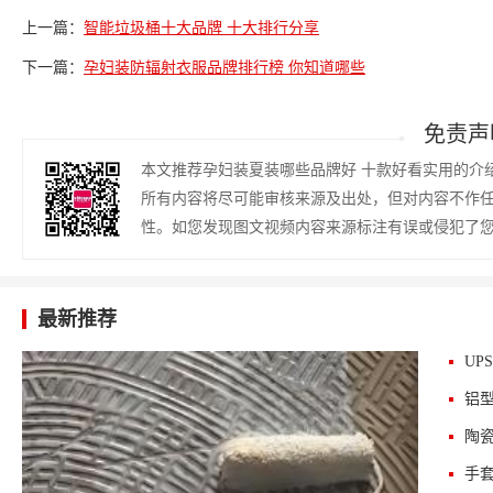
上一篇：
智能垃圾桶十大品牌 十大排行分享
下一篇：
孕妇装防辐射衣服品牌排行榜 你知道哪些
免责声
本文推荐孕妇装夏装哪些品牌好 十款好看实用的介
所有内容将尽可能审核来源及出处，但对内容不作
性。如您发现图文视频内容来源标注有误或侵犯了
最新推荐
UP
铝
陶
手