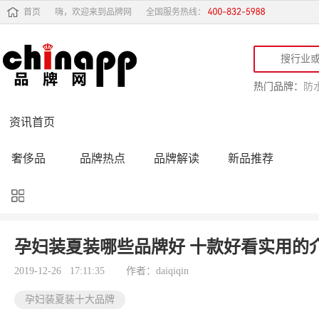
首页
嗨，欢迎来到品牌网
全国服务热线：
热门品牌：
防
资讯首页
奢侈品
品牌热点
品牌解读
新品推荐
品牌黑榜
十大品牌
品牌跟踪
品牌故事
行业动态
品牌专访
品牌动态
活动公告
孕妇装夏装哪些品牌好 十款好看实用的
品牌导购
专家点评
精彩点评
品牌名人
2019-12-26 17:11:35
作者：daiqiqin
孕妇装夏装十大品牌