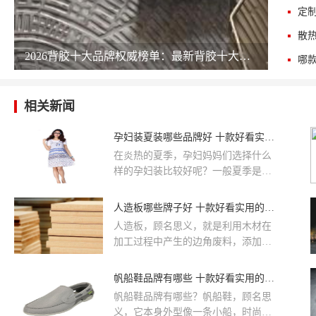
定
散
2026背胶十大品牌权威榜单：最新背胶十大公司排名 chinapp
相关新闻
孕妇装夏装哪些品牌好 十款好看实用的介绍
在炎热的夏季，孕妇妈妈们选择什么
样的孕妇装比较好呢？一般夏季是广
大女生们最爱的季节了，因为大家可
以穿上自己心爱的裙子，展现出自己
人造板哪些牌子好 十款好看实用的介绍
的好身材；可是怀了孕的女性朋友们
人造板，顾名思义，就是利用木材在
就感到很为难了，因为笨重的身体，
加工过程中产生的边角废料，添加化
只想穿越简单越舒适的服装就好，但
工胶粘剂制作成的板材。人造板材种
是这样穿又会显得十分单一，那么选
类很多，它们有各自不同的特点，被
帆船鞋品牌有哪些 十款好看实用的排行介绍
择什么样的孕妇装穿着既舒适又能透
应用于不同的家具制造领域。以下是
露着时尚的气息呢？
帆船鞋品牌有哪些？帆船鞋，顾名思
人造板十大品牌排名，我们一起来看
义，它本身外型像一条小船，时尚独