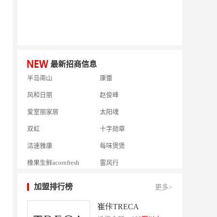
好零友
小褐同学AI智能学习桌
相君电子印章
孃孃出川
微爱帮
谷小肥
OMELEX欧美克斯
鲨鱼皮汽车凹陷修复
最新招商信息
半岛南山
康蕾
风和日丽
赵俊峰
爱室丽家居
太阳魂
双虹
十字勋章
洁速雅康
每味煲煲
橡果生鲜acornfresh
雷风行
七夜猫成人情趣用品
美喜惠
加盟排行榜
吴山贡鹅
降龙爪爪
更多>
盛香亭热卤
喜姐的炸串
崔佧TRECA