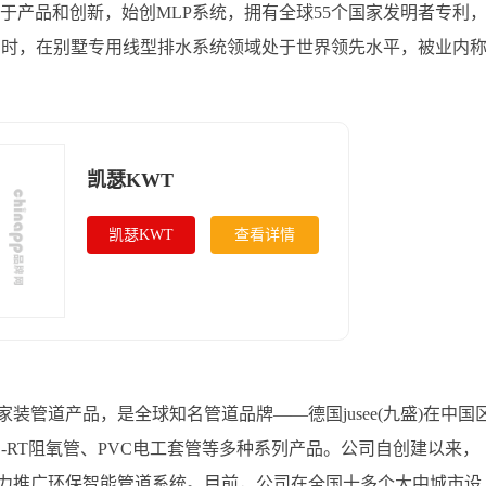
于产品和创新，始创MLP系统，拥有全球55个国家发明者专利
;同时，在别墅专用线型排水系统领域处于世界领先水平，被业内
凯瑟KWT
凯瑟KWT
查看详情
管道产品，是全球知名管道品牌——德国jusee(九盛)在中国
PE-RT阻氧管、PVC电工套管等多种系列产品。公司自创建以来，
力推广环保智能管道系统。目前，公司在全国十多个大中城市设