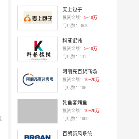
，
斗牛士牛排
绿茵阁
麦上包子
称
赛强
研祥智能
投资金额：
5~10万
门店数：3630
富兰卡
创梦动影
何氏眼科
皂之林
科巷馄饨
好零友
小褐同学AI智能学习桌
投资金额：
5~10万
门店数：131
相君电子印章
孃孃出川
微爱帮
谷小肥
阿丽亮百货商场
投资金额：
10~20万
OMELEX欧美克斯
鲨鱼皮汽车凹陷修复
门店数：106
半岛南山
康蕾
风和日丽
韩鱼客烤鱼
赵俊峰
投资金额：
10~20万
爱室丽家居
太阳魂
区
门店数：1000
双虹
十字勋章
百朗新风系统
洁速雅康
每味煲煲