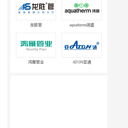
龙胜管
aquatherm阔盛
鸿雁管业
ATON亚通
赛强
研祥智能
富兰卡
创梦动影
何氏眼科
皂之林