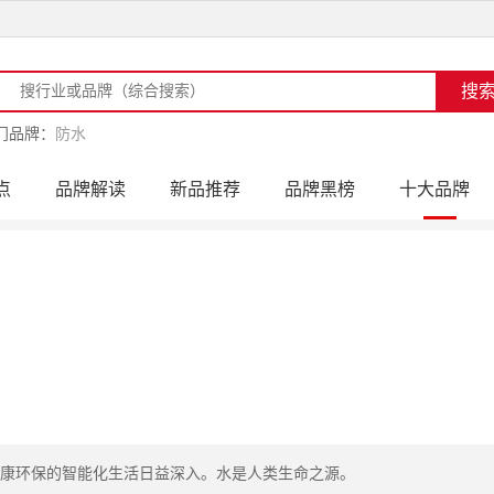
门品牌：
防水
点
品牌解读
新品推荐
品牌黑榜
十大品牌
访
品牌动态
活动公告
品牌导购
专家点评
健康环保的智能化生活日益深入。水是人类生命之源。