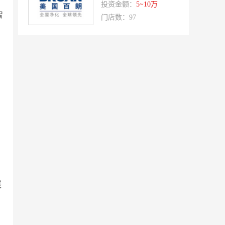
投资金额：
5~10万
橡果生鲜acornfresh
雷风行
智
门店数：97
七夜猫成人情趣用品
美喜惠
吴山贡鹅
降龙爪爪
盛香亭热卤
喜姐的炸串
霍希尼原子灰
五香居
夸父炸串
廖记棒棒鸡
东方既白
提香坊
和府捞面
嘉和一品
永和大王
可斯贝莉
童话王子蛋糕
大米先生
暖
乡村基
老乡鸡
郭淑芬鲜切牛肉自助
月满大江千层肚火锅
巴贝拉
提姆队长零食