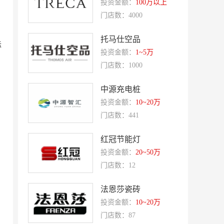
投资金额：
100万以上
霍希尼原子灰
五香居
门店数：4000
夸父炸串
廖记棒棒鸡
东方既白
托马仕空品
提香坊
际
投资金额：
1~5万
和府捞面
嘉和一品
门店数：1000
永和大王
可斯贝莉
中源充电桩
童话王子蛋糕
大米先生
投资金额：
10~20万
乡村基
老乡鸡
门店数：441
郭淑芬鲜切牛肉自助
月满大江千层肚火锅
红冠节能灯
巴贝拉
提姆队长零食
投资金额：
20~50万
蓝塔蛋糕
赵一鸣零食
门店数：12
欧培拉
憬黎公寓酒店
法恩莎瓷砖
Quest公寓酒店
夏芝朵
投资金额：
10~20万
优美滋
西堤牛排
门店数：87