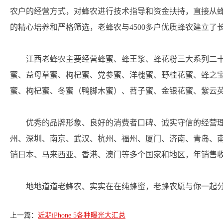
农户的经营方式，对蜂农进行技术指导和资金扶持，直接从
的精心培养和严格筛选，老蜂农与4500多户优质蜂农建立
江西老蜂农主要经营蜂蜜、蜂王浆、蜂花粉三大系列二
蜜、益母草蜜、枸杞蜜、党参蜜、洋槐蜜、野桂花蜜、蜂之
蜜、枸杞蜜、冬蜜（鸭脚木蜜）、苕子蜜、金银花蜜、紫云
优秀的品牌形象、良好的消费者口碑、诚实守信的经营
州、深圳、南京、武汉、杭州、福州、厦门、济南、青岛、
销日本、马来西亚、香港、澳门等多个国家和地区，年销售
地地道道老蜂农、实实在在纯蜂蜜，老蜂农愿与你一起
上一篇：
近期iPhone 5各种曝光大汇总