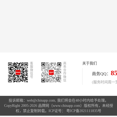
关于我们
客
商
服
务
微
合
8
商务QQ：
信
作
号
微
信
(服务时间周一至周
投诉邮箱：web@chinapp.com, 我们将会在48小时内给予处理。
CopyRight 2005-2026 品牌网（www.chinapp.com）版权所有，未经授
权，禁止复制转载。ICP证号：
粤ICP备2021111835号