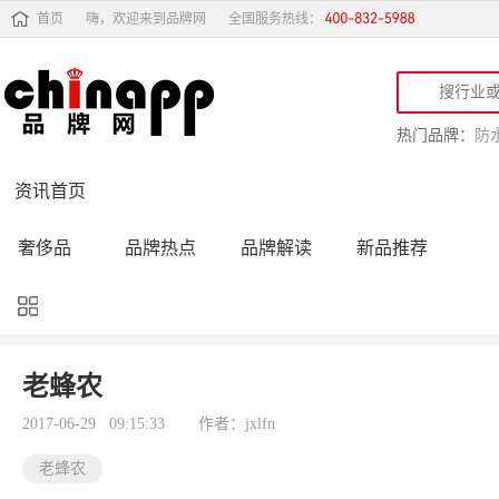
首页
嗨，欢迎来到品牌网
全国服务热线：
热门品牌：
防
资讯首页
奢侈品
品牌热点
品牌解读
新品推荐
品牌黑榜
十大品牌
品牌跟踪
品牌故事
行业动态
品牌专访
品牌动态
活动公告
老蜂农
品牌导购
专家点评
精彩点评
品牌名人
2017-06-29 09:15:33
作者：jxlfn
老蜂农