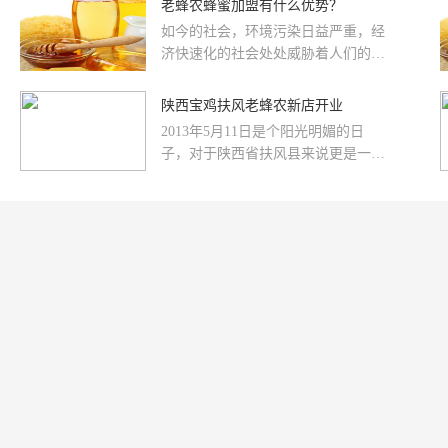
老蜂农蜂蜜加盟有什么优势？
懈努力！，生产的种类齐全，有将近
要的事情，当然，选对了行业，也要
百个品种。产品种类齐全，加盟商更
如今的社会，环境污染日益严重，经
选对品牌，老蜂农是一个值得信赖的
方便经营。蜂蜜
济快速化的社会处处威胁着人们的身
好品牌，能够为加盟商带来丰厚的利
体健康，给他们的生活造成了极大的
润。蜂蜜加盟首选老蜂农，原因很
痛苦和负担。因而，这些人群开始把
陕西宝鸡扶风老蜂农新店开业
多，主要是因为蜂产品的市场需求量
眼光投注到保健养生方式上，这样逐
大，随着时代和科学技术水平的不断
2013年5月11日是个阳光明媚的日
年剧增的需求量使得养生行业的也得
提升，环境污染严重、雾霾天气增
子，对于陕西省扶风县来说更是一个
到了良好的发展。而蜂产品作为天然
加，使得三高、心脑血管等诸多疾病
激动人心的日子。因为陕西老蜂农特
保健品的代表，历经多年蛰伏，一朝
扩散蔓延，疾
许机构蜂产品专卖店，正式入驻宝鸡
成名的老蜂农蜂蜜加盟必要性不言而
扶风县城，这是扶风县专业做蜂产品
喻。广阔的产业前景只是老蜂农片面
专卖的第一家店，也填补了老蜂农扶
的优势，作为目前国内最具规模的集
风县城的空白，开业当天，锣鼓喧
科研、生产、销售与服务为一体的大
天，人流涌动，鞭炮齐鸣；扶风县为
型蜂产品
佛骨圣地，佛教圣地法门寺所在地，
为宝鸡市下辖县。位于陕西省中西
部，宝鸡市境东部湋河流域。地处关
中平原西部，地势北高南低，以黄土
台塬