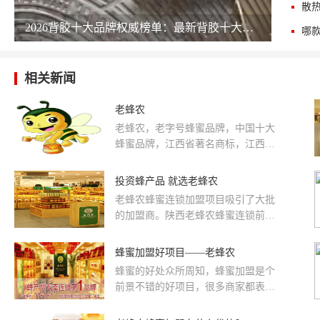
散
2026背胶十大品牌权威榜单：最新背胶十大公司排名 chinapp
相关新闻
老蜂农
老蜂农，老字号蜂蜜品牌，中国十大
蜂蜜品牌，江西省著名商标，江西老
蜂农蜂业有限公司注册商标。
投资蜂产品 就选老蜂农
老蜂农蜂蜜连锁加盟项目吸引了大批
的加盟商。陕西老蜂农蜂蜜连锁前身
为陕西省蜂业公司，成立于1985年，
隶属于陕西省农业厅，2000年成立陕
蜂蜜加盟好项目——老蜂农
西老蜂农生物科技有限责任公司。二
蜂蜜的好处众所周知，蜂蜜加盟是个
十多年来，公司以"弘扬蜜蜂精神，致
前景不错的好项目，很多商家都表示
力人类健康"为使命，以"顾客满意，
很看好这一项目，对于小本创业者而
员工快乐"为经营理念，为人类健康不
言，选择合适自己的加盟项目是很重