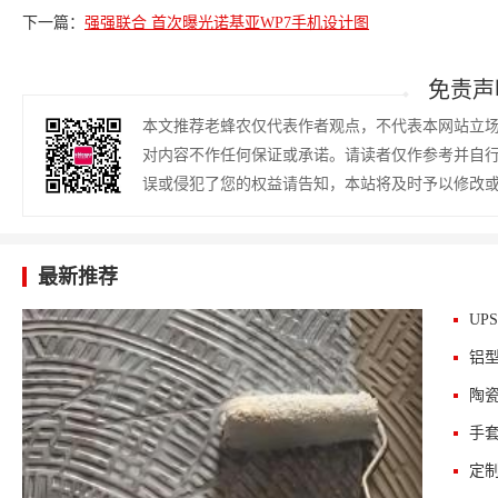
下一篇：
强强联合 首次曝光诺基亚WP7手机设计图
免责声
本文推荐老蜂农仅代表作者观点，不代表本网站立
对内容不作任何保证或承诺。请读者仅作参考并自
误或侵犯了您的权益请告知，本站将及时予以修改
最新推荐
UP
铝
陶
手
定