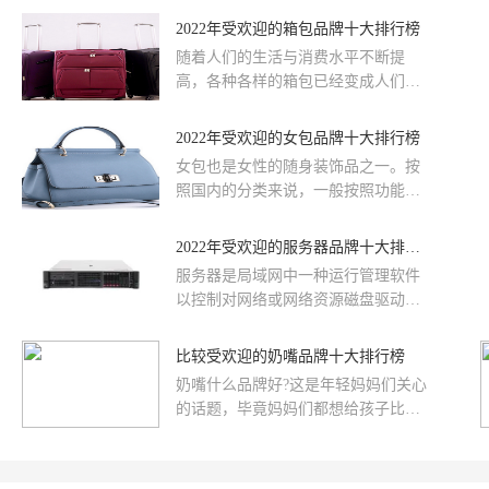
应该要了解的，使用好的开关才能够
2022年受欢迎的箱包品牌十大排行榜
放心，如果一不小心买到劣质的开
随着人们的生活与消费水平不断提
关，严重还会给我们造成生命危害，
高，各种各样的箱包已经变成人们身
所以，我们应该买性价比好的开关，
边不可或缺的饰品。人们在要求箱包
一般市面上的知名品牌性价都比较
产品不仅是实用性上有所加强，装饰
2022年受欢迎的女包品牌十大排行榜
高，下面随小编来看看开关座十大品
性也已经成为主要拓展。那么什么牌
牌的一些情况。
女包也是女性的随身装饰品之一。按
子的箱包品牌比较好呢?箱包品牌有哪
照国内的分类来说，一般按照功能来
些?小编为大家整理了中国比较受欢迎
分：短款钱包、长款钱包、化妆包、
的箱包品牌十大排行榜，希望能够为
晚装包、手提包、单肩包、双肩包、
2022年受欢迎的服务器品牌十大排行榜
您选购箱包品牌提供帮助。
斜挎包、旅行包、胸包以及多功能
服务器是局域网中一种运行管理软件
包。那么女包有哪些好品牌呢?这里精
以控制对网络或网络资源磁盘驱动
心为您推荐十个女包品牌，他们产品
器、打印机等进行访问的计算机，并
质量很好，款式也多样，相信总有一
且能够为在网络上的计算机提供资
比较受欢迎的奶嘴品牌十大排行榜
款适合您，一起来了解一下这些品牌
源，使其犹如工作站那样地进行操
吧!
奶嘴什么品牌好?这是年轻妈妈们关心
作。服务器的品牌至今为止有很多，
的话题，毕竟妈妈们都想给孩子比较
对很多人选择服务器造成了很大的困
好的，那奶嘴什么品牌好呢?为了回答
扰。下面小编就为大家介绍2022年服
这个问题，品牌网小编搜集整...
务器十大品牌，简要分析一下服务器