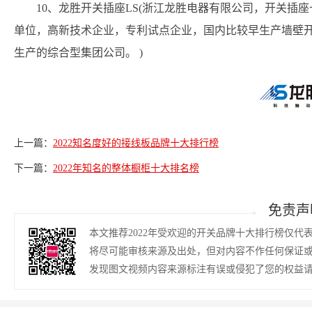
10、龙胜开关插座LS(浙江龙胜电器有限公司，开关插
单位，高新技术企业，专利试点企业，国内比较早生产墙壁
生产的综合型集团公司。 )
上一篇：
2022知名度好的接线板品牌十大排行榜
下一篇：
2022年知名的整体橱柜十大排名榜
免责声
本文推荐2022年受欢迎的开关品牌十大排行榜仅
将尽可能审核来源及出处，但对内容不作任何保证
发现图文视频内容来源标注有误或侵犯了您的权益