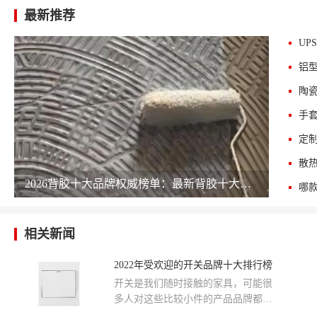
最新推荐
UP
铝
陶
手
定
散
2026背胶十大品牌权威榜单：最新背胶十大公司排名 chinapp
相关新闻
2022年受欢迎的开关品牌十大排行榜
开关是我们随时接触的家具，可能很
多人对这些比较小件的产品品牌都不
是很在意，但开关十大品牌却是我们