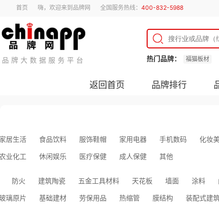
首页
嗨，欢迎来到品牌网
全国服务热线：
400-832-5988
热门品牌：
福猫板材
品牌大数据服务平台
返回首页
品牌排行
家居生活
食品饮料
服饰鞋帽
家用电器
手机数码
化妆
农业化工
休闲娱乐
医疗保健
成人保健
其他
防火
建筑陶瓷
五金工具材料
天花板
墙面
涂料
玻璃原片
基础建材
劳保用品
热缩管
膜结构
装配式建