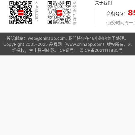
关于我们
客
商
服
务
8
微
合
商务QQ：
信
作
号
微
(服务时间周一至周
信
投诉邮箱：web@chinapp.com, 我们将会在48小时内给予处理。
CopyRight 2005-2025 品牌网（www.chinapp.com）版权所有，未
经授权，禁止复制转载。ICP证号：
粤ICP备2021111835号