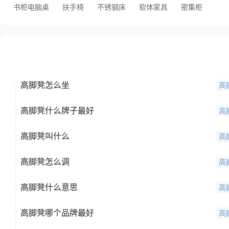
书柜电脑桌
扶手椅
不锈钢床
软体家具
密集柜
全部问题
高脚凳怎么坐
高
高脚凳什么牌子最好
高
高脚凳叫什么
高
高脚凳怎么调
高
高脚凳什么意思
高
高脚凳哪个品牌最好
高