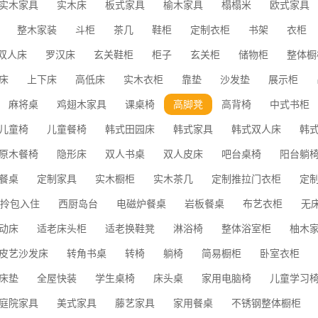
实木家具
实木床
板式家具
榆木家具
榻榻米
欧式家具
整木家装
斗柜
茶几
鞋柜
定制衣柜
书架
衣柜
双人床
罗汉床
玄关鞋柜
柜子
玄关柜
储物柜
整体橱
床
上下床
高低床
实木衣柜
靠垫
沙发垫
展示柜
麻将桌
鸡翅木家具
课桌椅
高脚凳
高背椅
中式书柜
儿童椅
儿童餐椅
韩式田园床
韩式家具
韩式双人床
韩
原木餐椅
隐形床
双人书桌
双人皮床
吧台桌椅
阳台躺
餐桌
定制家具
实木橱柜
实木茶几
定制推拉门衣柜
定
拎包入住
西厨岛台
电磁炉餐桌
岩板餐桌
布艺衣柜
无
动床
适老床头柜
适老换鞋凳
淋浴椅
整体浴室柜
柚木
皮艺沙发床
转角书桌
转椅
躺椅
简易橱柜
卧室衣柜
床垫
全屋快装
学生桌椅
床头桌
家用电脑椅
儿童学习
庭院家具
美式家具
藤艺家具
家用餐桌
不锈钢整体橱柜