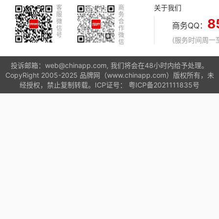
关于我们
客
商
服
务
8
微
合
商务QQ：
信
作
号
微
(服务时间周一至周
信
投诉邮箱：web@chinapp.com, 我们将会在48小时内给予处理。
CopyRight 2005-2025 品牌网（www.chinapp.com）版权所有，未
经授权，禁止复制转载。ICP证号：
粤ICP备2021111835号