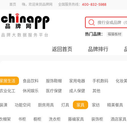
首页
嗨，欢迎来到品牌网
全国服务热线：
400-832-5988
热门品牌：
福猫板材
品牌大数据服务平台
返回首页
品牌排行
家居生活
食品饮料
服饰鞋帽
家用电器
手机数码
化妆
农业化工
休闲娱乐
医疗保健
成人保健
其他
装潢
功能空间
厨房用具
灯具
家具
家纺
精美餐具
衣帽架
书柜
橱柜
洗衣柜
藤编家具
装饰柜
酒店家具