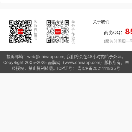
关于我们
客
商
服
务
8
微
合
商务QQ：
信
作
号
微
(服务时间周一至周
信
投诉邮箱：web@chinapp.com, 我们将会在48小时内给予处理。
CopyRight 2005-2025 品牌网（www.chinapp.com）版权所有，未
经授权，禁止复制转载。ICP证号：
粤ICP备2021111835号