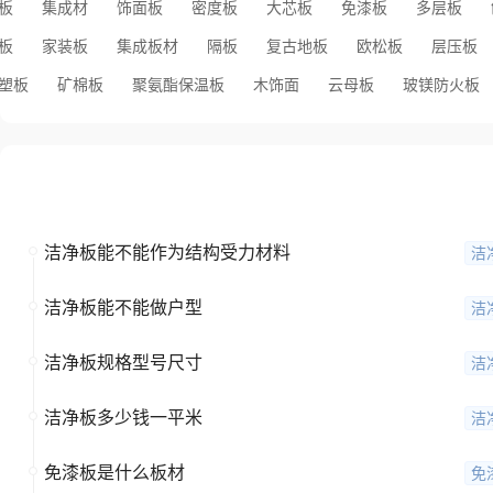
板
集成材
饰面板
密度板
大芯板
免漆板
多层板
板
家装板
集成板材
隔板
复古地板
欧松板
层压板
塑板
矿棉板
聚氨酯保温板
木饰面
云母板
玻镁防火板
全部问题
洁净板能不能作为结构受力材料
洁
洁净板能不能做户型
洁
洁净板规格型号尺寸
洁
洁净板多少钱一平米
洁
免漆板是什么板材
免