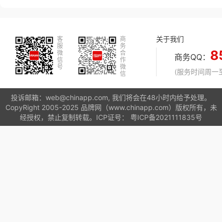
关于我们
客
商
服
务
8
微
合
商务QQ：
信
作
号
微
(服务时间周一至周
信
投诉邮箱：web@chinapp.com, 我们将会在48小时内给予处理。
CopyRight 2005-2025 品牌网（www.chinapp.com）版权所有，未
经授权，禁止复制转载。ICP证号：
粤ICP备2021111835号