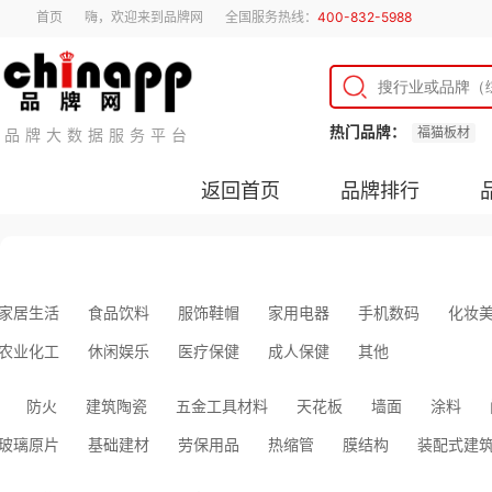
首页
嗨，欢迎来到品牌网
全国服务热线：
400-832-5988
热门品牌：
福猫板材
品牌大数据服务平台
返回首页
品牌排行
家居生活
食品饮料
服饰鞋帽
家用电器
手机数码
化妆
农业化工
休闲娱乐
医疗保健
成人保健
其他
防火
建筑陶瓷
五金工具材料
天花板
墙面
涂料
玻璃原片
基础建材
劳保用品
热缩管
膜结构
装配式建