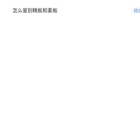
怎么鉴别精板和素板
精
1
2
3