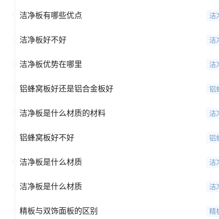
洁净板有哪些优点
洁
洁净板好不好
洁
洁净板优势在哪里
洁
铝蜂窝板好还是铝合金板好
铝
洁净板是什么材质的材料
洁
铝蜂窝板好不好
铝
洁净板是什么材质
洁
洁净板是什么材质
洁
精板与双饰面板的区别
精