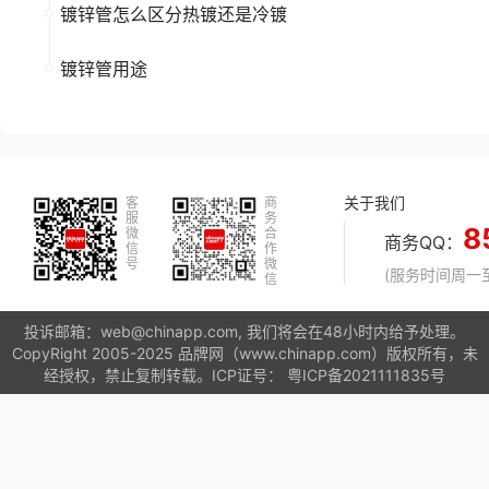
镀锌管怎么区分热镀还是冷镀
镀锌管用途
关于我们
客
商
服
务
8
微
合
商务QQ：
信
作
号
微
(服务时间周一至周
信
投诉邮箱：web@chinapp.com, 我们将会在48小时内给予处理。
CopyRight 2005-2025 品牌网（www.chinapp.com）版权所有，未
经授权，禁止复制转载。ICP证号：
粤ICP备2021111835号