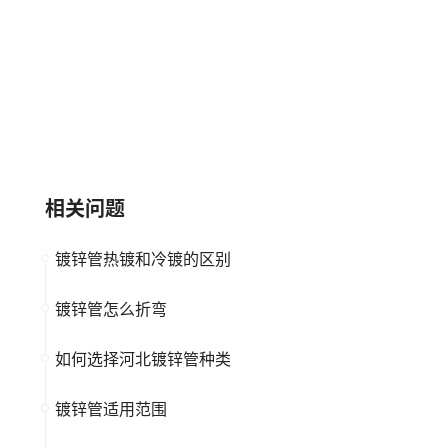
金洲管道Kingland
攀华PANHUA
大品牌
高新企业
大品牌
镀锌管
上市公司
相关问题
镀锌管热镀和冷镀的区别
镀锌管怎么折弯
如何选择河北镀锌管种类
镀锌管适用范围