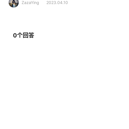
ZazaYing
2023.04.10
相关行业
装修建材
水电管材
镀锌管
0个回答
品牌推荐
日照钢铁
GUANZHOU冠洲
中小企业
镀锌管
大品牌
镀锌管