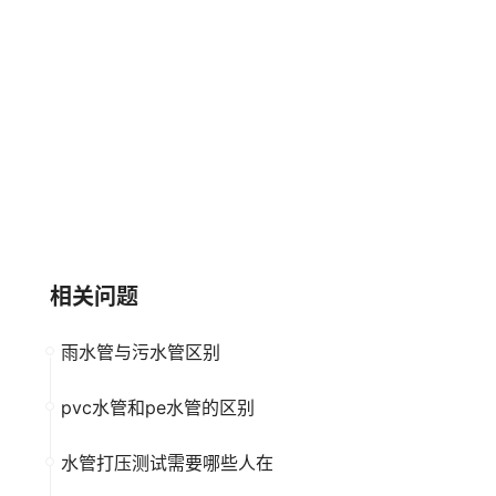
鸿雁管业
ATON亚通
大品牌
高新企业
大品牌
高新企业
相关问题
雨水管与污水管区别
pvc水管和pe水管的区别
水管打压测试需要哪些人在