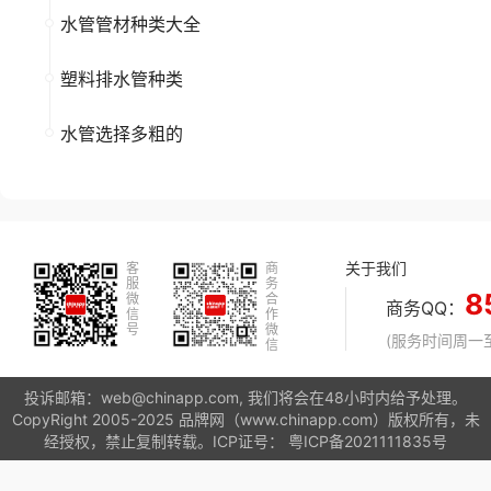
水管管材种类大全
塑料排水管种类
水管选择多粗的
关于我们
客
商
服
务
8
微
合
商务QQ：
信
作
号
微
(服务时间周一至周
信
投诉邮箱：web@chinapp.com, 我们将会在48小时内给予处理。
CopyRight 2005-2025 品牌网（www.chinapp.com）版权所有，未
经授权，禁止复制转载。ICP证号：
粤ICP备2021111835号