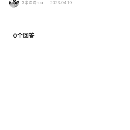
3串珠珠-oo
2023.04.10
相关行业
家居生活
生活用品
梳子
0个回答
品牌推荐
白象梳篦
博朗BRAUN
大品牌
梳子
大品牌
梳子