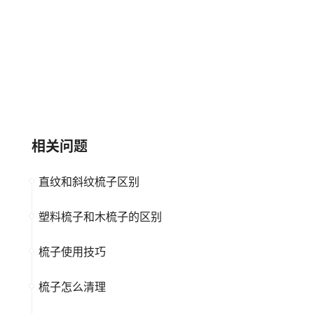
玫姬MAGGSE
天天见
大品牌
梳子
大品牌
梳子
相关问题
直纹和斜纹梳子区别
塑料梳子和木梳子的区别
梳子使用技巧
梳子怎么清理