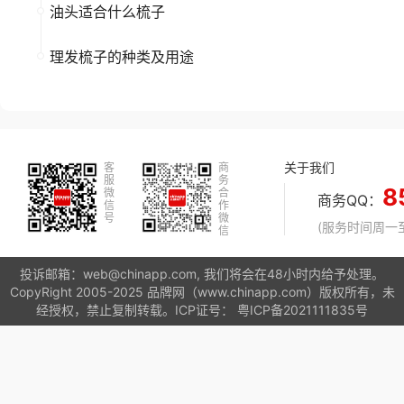
油头适合什么梳子
理发梳子的种类及用途
关于我们
客
商
服
务
8
微
合
商务QQ：
信
作
号
微
(服务时间周一至周
信
投诉邮箱：web@chinapp.com, 我们将会在48小时内给予处理。
CopyRight 2005-2025 品牌网（www.chinapp.com）版权所有，未
经授权，禁止复制转载。ICP证号：
粤ICP备2021111835号