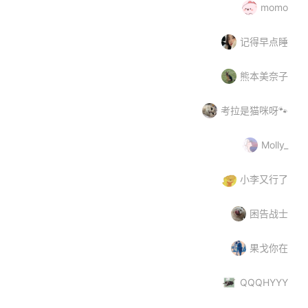
momo
记得早点睡
熊本美奈子
考拉是猫咪呀🐾
Molly_
小李又行了
困告战士
果戈你在
QQQHYYY