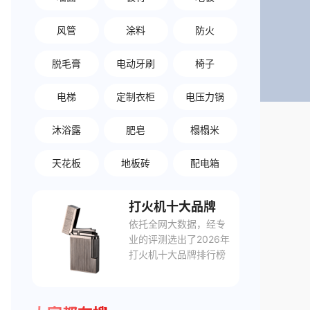
风管
涂料
防火
脱毛膏
电动牙刷
椅子
电梯
定制衣柜
电压力锅
沐浴露
肥皂
榻榻米
天花板
地板砖
配电箱
打火机十大品牌
依托全网大数据，经专
业的评测选出了2026年
打火机十大品牌排行榜