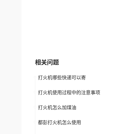
BLinkMax丽尊
天康生物TECO
大品牌
高新企业
大品牌
上市公
高新企业
相关问题
打火机哪些快递可以寄
打火机使用过程中的注意事项
打火机怎么加煤油
都彭打火机怎么使用