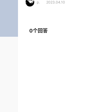
p.
2023.04.10
相关行业
家居生活
生活用品
打火机
0个回答
品牌推荐
郑师傅
QiGong启功
大品牌
打火机
大品牌
打火机