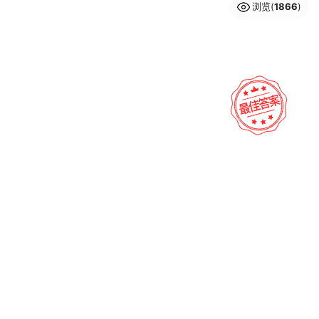
浏览(
1866
)
战将集团
smartmi智米
大品牌
中小企业
大品牌
高新企业