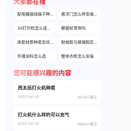
大家都在搜
配电箱接线端子种类
悬浮门怎么样安装的
3d打印机怎么连接电脑
擀面杖常用吗
床垫材质种类及优缺点
耐候胶与玻璃胶区别
外墙涂料怎么选
整体衣柜怎么安装
您可能感兴趣的内容
西太后打火机种类
2023-04-10
4074人看过
打火机什么样的可以充气
2023-04-10
9944人看过