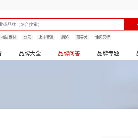
福猫板材
公元
上丰管道
鹏鸿
顶善美
佳贝艾特
行
品牌大全
品牌问答
品牌专题