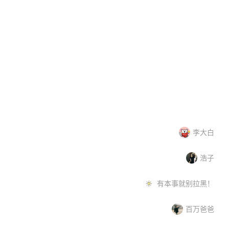
N
得力DELI
Contigo
司
大品牌
著名商标
中小企业
打火机
驰名保护
李大白
浩子
有本事就别拉黑！
百万爸爸