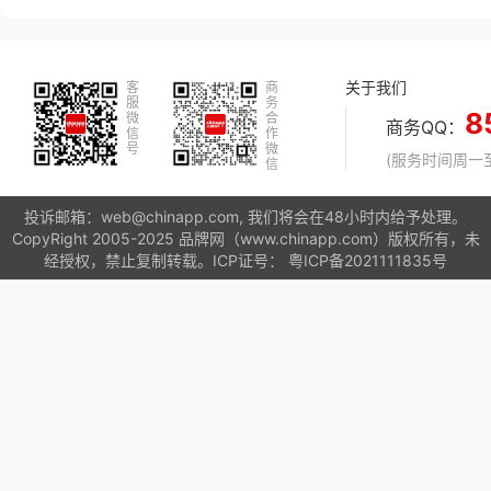
关于我们
客
商
服
务
8
微
合
商务QQ：
信
作
号
微
(服务时间周一至周
信
投诉邮箱：web@chinapp.com, 我们将会在48小时内给予处理。
CopyRight 2005-2025 品牌网（www.chinapp.com）版权所有，未
经授权，禁止复制转载。ICP证号：
粤ICP备2021111835号