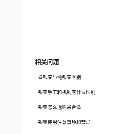
思乐得SOLIDWARE
川岛屋
大品牌
驰名保护
中小企业
银壶
高新企业
相关问题
鎏银壶与纯银壶区别
银壶手工和机制有什么区别
银壶怎么选购最合适
银壶使用注意事项和禁忌