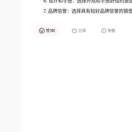
6. 设计和手感：选择外观和手感舒适的
7. 品牌信誉：选择具有较好品牌信誉的
赞(
0
)
分享
举报
品牌推荐
华祥苑
贝亲Pigeon
大品牌
高新企业
大品牌
银壶