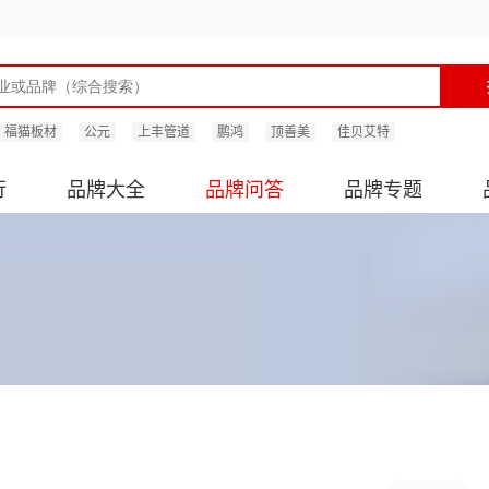
福猫板材
公元
上丰管道
鹏鸿
顶善美
佳贝艾特
行
品牌大全
品牌问答
品牌专题