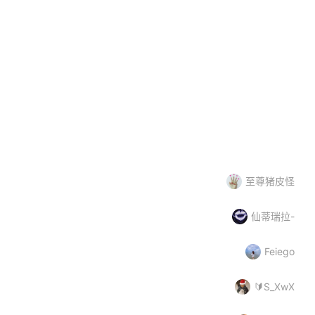
硅元SICER
红玫瑰RedRose
大品牌
中小企业
老字号
银壶
至尊猪皮怪
仙蒂瑞拉-
Feiego
🔰S_XwX