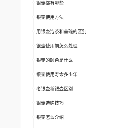
银壶都有哪些
银壶使用方法
用银壶泡茶和盖碗的区别
银壶使用前怎么处理
银壶的颜色是什么
银壶使用寿命多少年
老银壶新银壶区别
银壶选购技巧
银壶怎么介绍