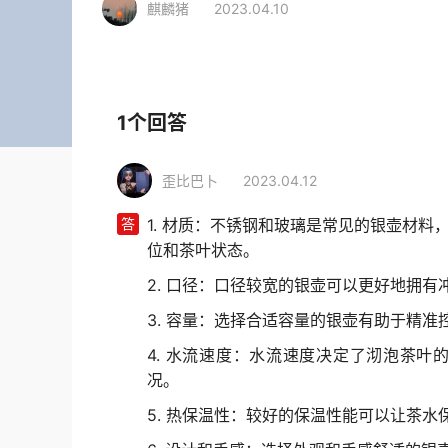
麒麟猪
2023.04.10
相关行业
家居生活
精美餐具
银壶
1个回答
歪比巴卜
2023.04.12
答
1. 材质：不锈钢和玻璃是常见的银壶材
位和茶叶状态。
2. 口径：口径较宽的银壶可以更好地拥
3. 容量：选择合适容量的银壶有助于精
4. 水流速度：水流速度决定了沏泡茶
况。
5. 热保温性：较好的保温性能可以让茶