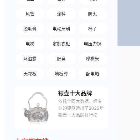
风管
涂料
防火
脱毛膏
电动牙刷
椅子
电梯
定制衣柜
电压力锅
沐浴露
肥皂
榻榻米
天花板
地板砖
配电箱
银壶十大品牌
依托全网大数据，经专
业的评测选出了2026年
银壶十大品牌排行榜