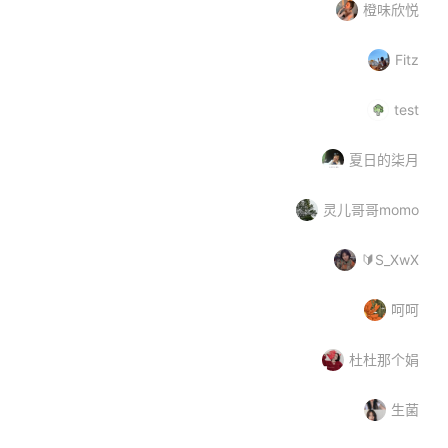
橙味欣悦
Fitz
test
夏日的柒月
灵儿哥哥momo
🔰S_XwX
呵呵
杜杜那个娟
生菌