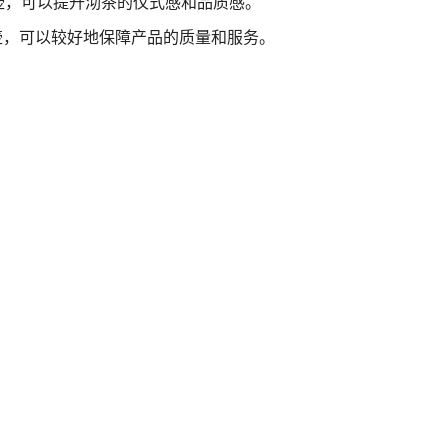
银壶，可以提升沏茶的仪式感和品质感。
银壶，可以较好地保障产品的质量和服务。
博朗BRAUN
努比NUBY
大品牌
银壶
大品牌
银壶