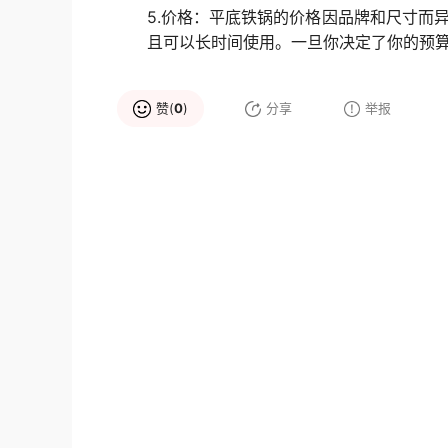
5.价格：平底铁锅的价格因品牌和尺寸而
且可以长时间使用。一旦你决定了你的预
赞(
0
)
分享
举报
品牌推荐
双喜电器
Miji米技
大品牌
高新企业
大品牌
铁锅