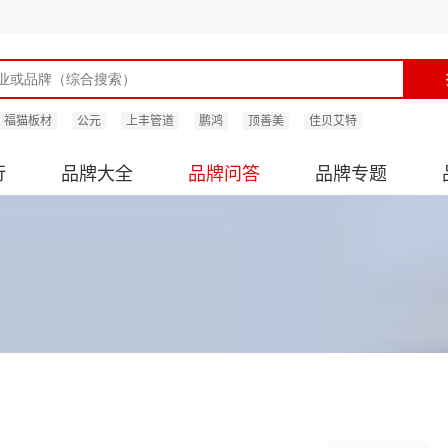
福猫板材
公元
上丰管道
鹏鸿
顶善美
佳贝艾特
行
品牌大全
品牌问答
品牌专题