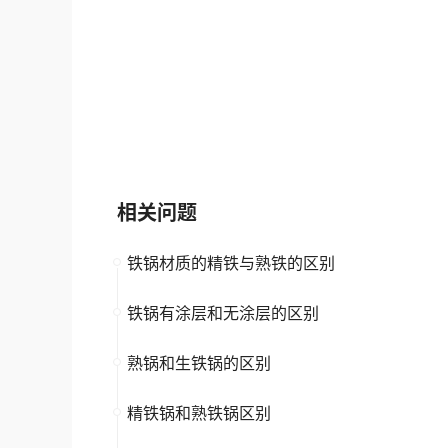
SKG
赛米控Semikro
大品牌
铁锅
大品牌
高新企
相关问题
铁锅材质的精铁与熟铁的区别
铁锅有涂层和无涂层的区别
熟锅和生铁锅的区别
精铁锅和熟铁锅区别