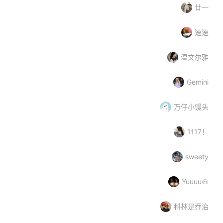
廿一
速速
温文尔雅
Gemini
万仔小馒头
1117！
sweety
Yuuuu🐽
科林是乔治