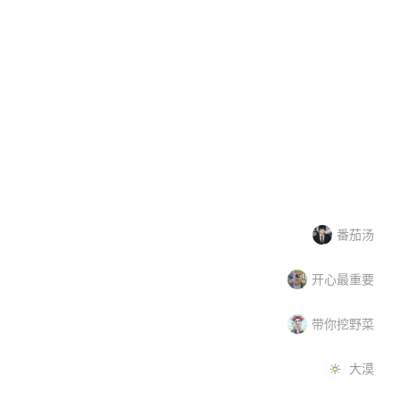
n
依立yili
多星
业
大品牌
铁锅
大品牌
驰名保护
高新企业
番茄汤
开心最重要
带你挖野菜
大漠