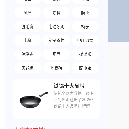
风管
涂料
防火
脱毛膏
电动牙刷
椅子
电梯
定制衣柜
电压力锅
沐浴露
肥皂
榻榻米
天花板
地板砖
配电箱
铁锅十大品牌
依托全网大数据，经专
业的评测选出了2026年
铁锅十大品牌排行榜