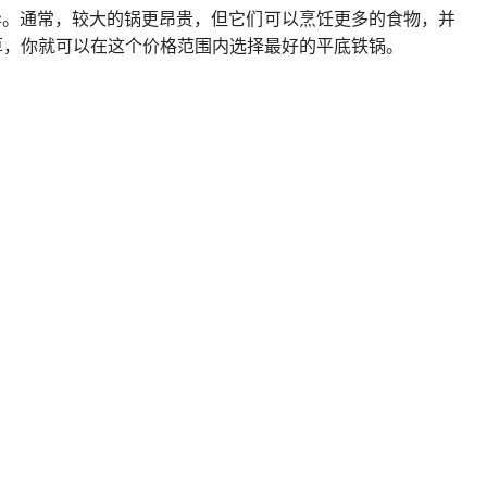
异。通常，较大的锅更昂贵，但它们可以烹饪更多的食物，并
算，你就可以在这个价格范围内选择最好的平底铁锅。
福库CUCKOO
CACAR佳居乐
大品牌
铁锅
大品牌
高新企业