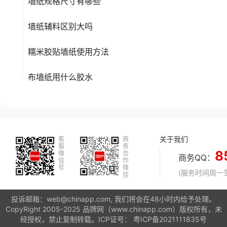
墙纸规格尺寸有哪些
墙纸辅料区别大吗
糯米胶贴墙纸使用方法
布墙纸用什么胶水
关于我们
客
商
服
务
8
微
合
商务QQ：
信
作
号
微
(服务时间周一至周
信
投诉邮箱：web@chinapp.com, 我们将会在48小时内给予处理。
CopyRight 2005-2025 品牌网（www.chinapp.com）版权所有，未
经授权，禁止复制转载。ICP证号：
粤ICP备2021111835号