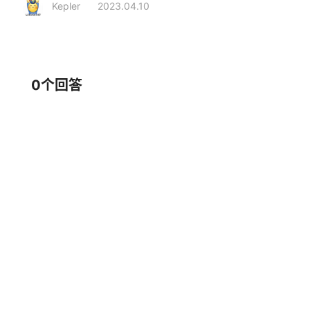
Kepler
2023.04.10
相关行业
家居生活
生活用品
保温瓶
0个回答
品牌推荐
志方益
郑师傅
大品牌
保温瓶
大品牌
保温瓶