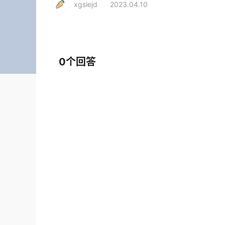
xgsiejd
2023.04.10
相关行业
装修建材
灯饰
超薄筒灯
0个回答
品牌推荐
正泰CHINT
奥科特照明AKT
大品牌
超薄筒灯
大品牌
高新企