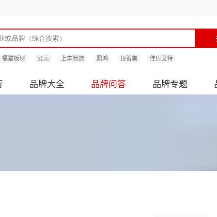
福猫板材
公元
上丰管道
鹏鸿
顶善美
佳贝艾特
行
品牌大全
品牌问答
品牌专题