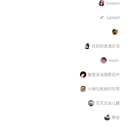
Season
xgsiejd
玖玖的普通生活
Aauio.
鲁智深浅唱葬花吟
小琳与居居的日常
芃芃叉会儿腰
畅宝