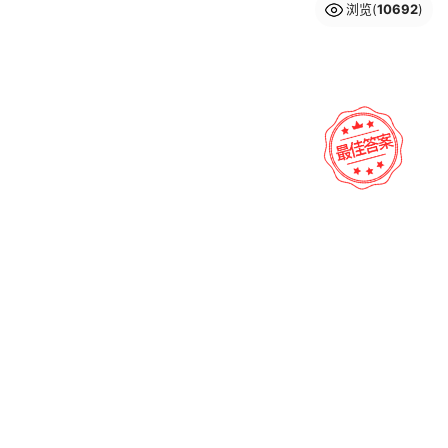
浏览(
10692
)
Legrand罗格朗
宸华照明
业
大品牌
超薄筒灯
大品牌
超薄筒灯