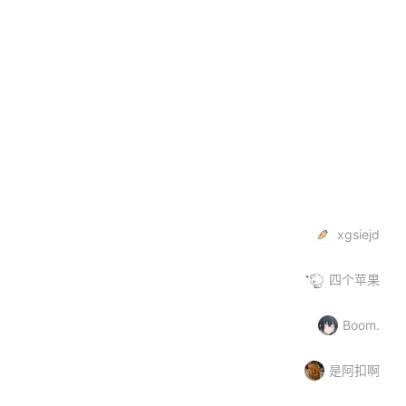
联创LIAN
龙胜管
灯
大品牌
高新企业
大品牌
高新企业
xgsiejd
四个苹果
Boom.
是阿扣啊