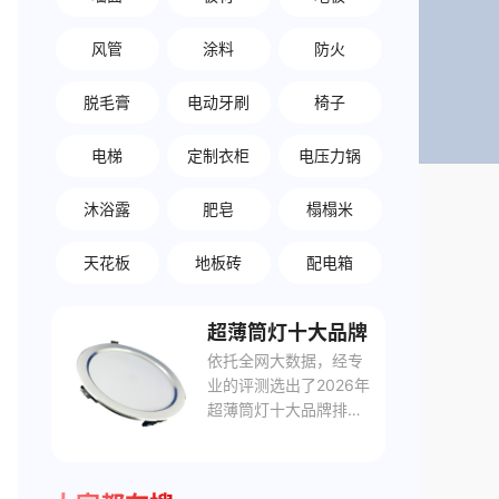
风管
涂料
防火
脱毛膏
电动牙刷
椅子
电梯
定制衣柜
电压力锅
沐浴露
肥皂
榻榻米
天花板
地板砖
配电箱
超薄筒灯十大品牌
依托全网大数据，经专
业的评测选出了2026年
超薄筒灯十大品牌排行
榜