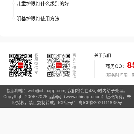
儿童护眼灯什么级别的好
明基护眼灯使用方法
关于我们
客
商
服
务
8
微
合
商务QQ：
信
作
号
微
(服务时间周一至周
信
投诉邮箱：web@chinapp.com, 我们将会在48小时内给予处理。
CopyRight 2005-2025 品牌网（www.chinapp.com）版权所有，未
经授权，禁止复制转载。ICP证号：
粤ICP备2021111835号