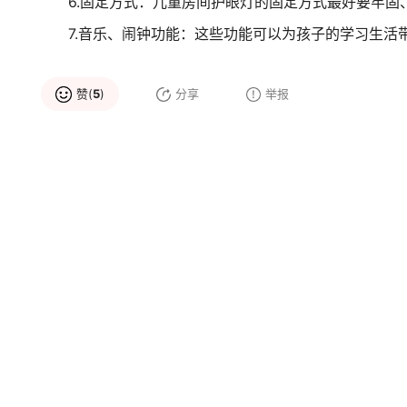
6.固定方式：儿童房间护眼灯的固定方式最好要牢
7.音乐、闹钟功能：这些功能可以为孩子的学习生活
赞(
5
)
分享
举报
品牌推荐
欧司朗OSRAM
奥科特照明AKT
大品牌
儿童护眼灯
大品牌
高新企业