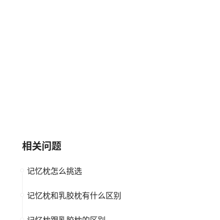
大品牌
记忆枕
大品牌
记忆枕
南薰nanxun
慕尼思丹
中小企业
记忆枕
大品牌
记忆枕
相关问题
记忆枕怎么挑选
记忆枕和乳胶枕有什么区别
记忆枕跟乳胶枕的区别