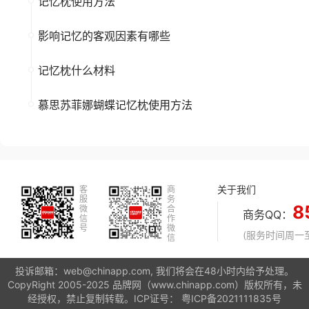
记忆枕使用方法
影响记忆的客观因素有哪些
记忆枕什么材料
慕思苏菲娜蝴蝶记忆枕使用方法
关于我们
客
商
服
务
8
微
合
商务QQ：
信
作
号
微
(服务时间周一至周
信
投诉邮箱：web@chinapp.com, 我们将会在48小时内给予处理。
CopyRight 2005-2025 品牌网（www.chinapp.com）版权所有，未
经授权，禁止复制转载。ICP证号：
粤ICP备2021111835号