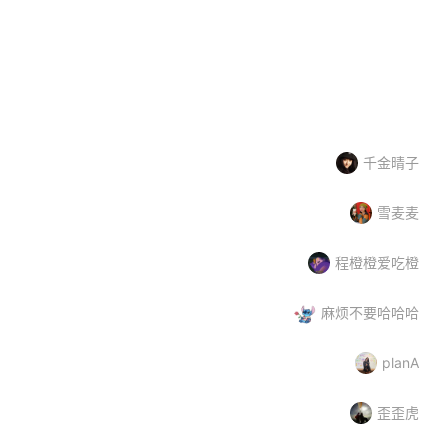
业
大品牌
高新企业
中小企业
PVC管
千金晴子
雪麦麦
程橙橙爱吃橙
麻烦不要哈哈哈
planA
歪歪虎