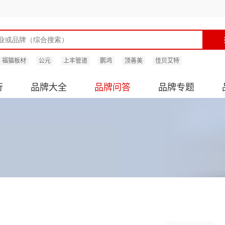
福猫板材
公元
上丰管道
鹏鸿
顶善美
佳贝艾特
行
品牌大全
品牌问答
品牌专题