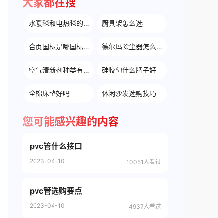
大家都在搜
水暖毯和电热毯的区别哪种好
厨具架怎么选
合页国标是哪国标准
德尔玛除尘器怎么样
空气清新剂种类有哪些
硅胶勺什么牌子好
全棉床垫好吗
休闲沙发选购技巧
您可能感兴趣的内容
pvc管什么接口
2023-04-10
10051人看过
pvc管选购要点
2023-04-10
4937人看过