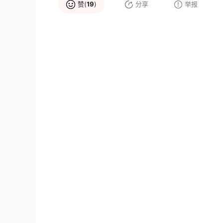
赞(
19
)
分享
举报
品牌推荐
ST.LAWRENCE圣劳伦斯
大圣Dasheng
大品牌
高新企业
大品牌
驰名保
高新企业
鸿雁管业
ATON亚通