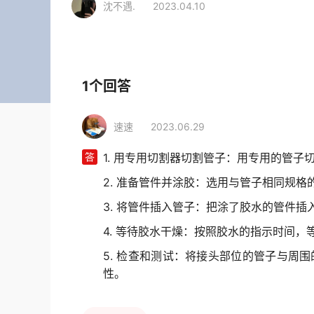
沈不遇.
2023.04.10
相关行业
装修建材
水电管材
PVC管
1个回答
速速
2023.06.29
答
1. 用专用切割器切割管子：用专用的管
2. 准备管件并涂胶：选用与管子相同规格
3. 将管件插入管子：把涂了胶水的管件
4. 等待胶水干燥：按照胶水的指示时间
5. 检查和测试：将接头部位的管子与周
性。