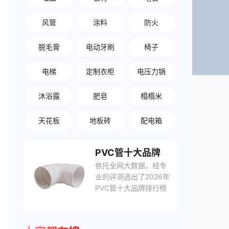
风管
涂料
防火
脱毛膏
电动牙刷
椅子
电梯
定制衣柜
电压力锅
沐浴露
肥皂
榻榻米
天花板
地板砖
配电箱
PVC管十大品牌
依托全网大数据，经专
业的评测选出了2026年
PVC管十大品牌排行榜