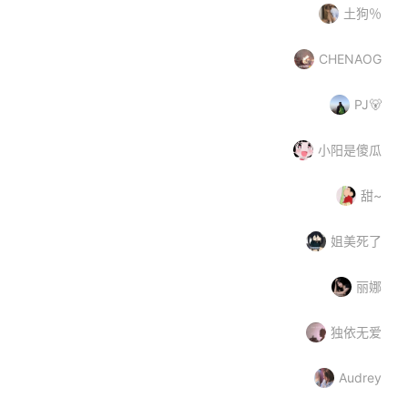
土狗％
CHENAOG
PJ🐻
小阳是傻瓜
甜~
姐美死了
丽娜
独依无爱
Audrey