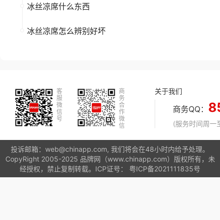
冰丝凉席什么东西
冰丝凉席怎么辨别好坏
关于我们
客
商
服
务
8
微
合
商务QQ：
信
作
号
微
(服务时间周一至周
信
投诉邮箱：web@chinapp.com, 我们将会在48小时内给予处理。
CopyRight 2005-2025 品牌网（www.chinapp.com）版权所有，未
经授权，禁止复制转载。ICP证号：
粤ICP备2021111835号