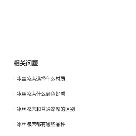
南薰nanxun
慕尼思丹
中小企业
冰丝凉席
大品牌
冰丝凉席
相关问题
冰丝凉席选择什么材质
冰丝凉席什么颜色好看
冰丝凉席和普通凉席的区别
冰丝凉席都有哪些品种