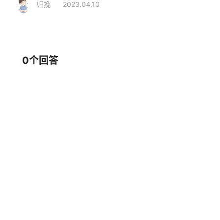
归挽
2023.04.10
相关行业
家居生活
家纺
冰丝凉席
0个回答
品牌推荐
黄古林
YOURMOON远梦
大品牌
老字号
中小企业
冰丝凉席
高新企业