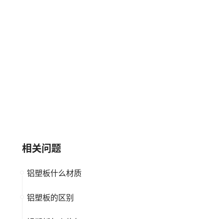
鹏鸿
大庄DASSO
大品牌
驰名保护
大品牌
铝塑板
中小企业
闽铝ML
万华禾香
大品牌
著名商标
大品牌
高新企业
驰名保护
相关问题
铝塑板什么材质
铝塑板的区别