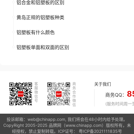
铝合金和铝塑板的区别
黄岛正规的铝塑板种类
铝塑板有什么颜色
铝塑板单面和双面的区别
关于我们
客
商
服
务
8
微
合
商务QQ：
信
作
号
微
(服务时间周一至周
信
投诉邮箱：web@chinapp.com, 我们将会在48小时内给予处理。
CopyRight 2005-2025 品牌网（www.chinapp.com）版权所有，未
经授权，禁止复制转载。ICP证号：
粤ICP备2021111835号