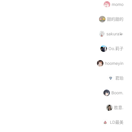
momo
甜的甜的
sakura💫
Oo.莉子
hoomeyin
君珀
Boom.
胜意.
LD最美