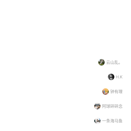
盟多MONDO
肯帝亚KENTIER
业
中小企业
塑胶地板
大品牌
高新企业
云山乱。
H.K
钟有理
阿球碎碎念
一条海马鱼