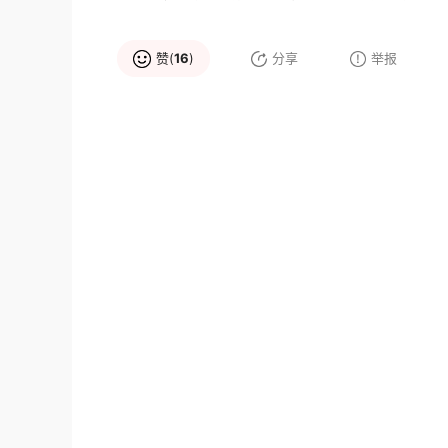
赞(
16
)
分享
举报
品牌推荐
Allstate全境
中复丽宝第
大品牌
塑胶地板
中小企业
塑胶地