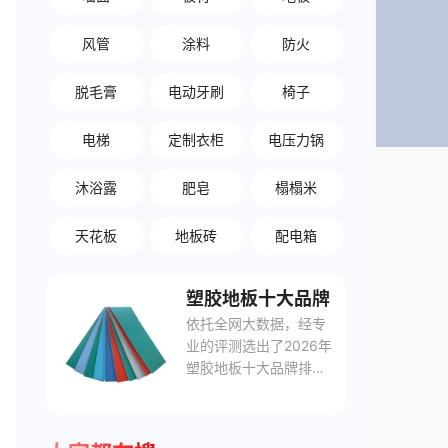
风管
涂料
防火
脱毛膏
电动牙刷
椅子
电梯
定制衣柜
电压力锅
沐浴露
肥皂
榻榻米
天花板
地板砖
配电箱
塑胶地板十大品牌
依托全网大数据，经专
业的评测选出了2026年
塑胶地板十大品牌排行
榜