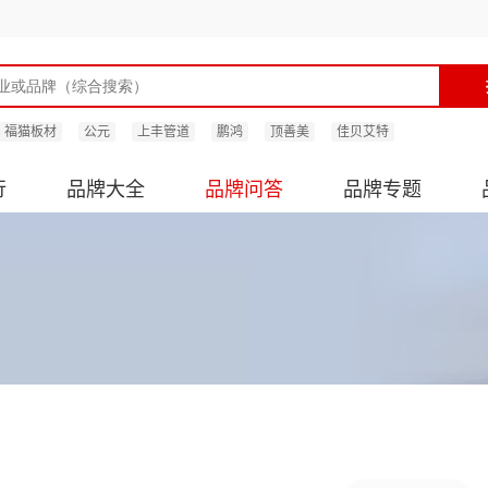
福猫板材
公元
上丰管道
鹏鸿
顶善美
佳贝艾特
行
品牌大全
品牌问答
品牌专题