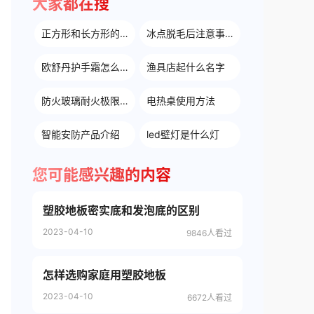
大家都在搜
正方形和长方形的区别
冰点脱毛后注意事项有哪些
欧舒丹护手霜怎么选择
渔具店起什么名字
防火玻璃耐火极限等级
电热桌使用方法
智能安防产品介绍
led壁灯是什么灯
您可能感兴趣的内容
塑胶地板密实底和发泡底的区别
2023-04-10
9846人看过
怎样选购家庭用塑胶地板
2023-04-10
6672人看过