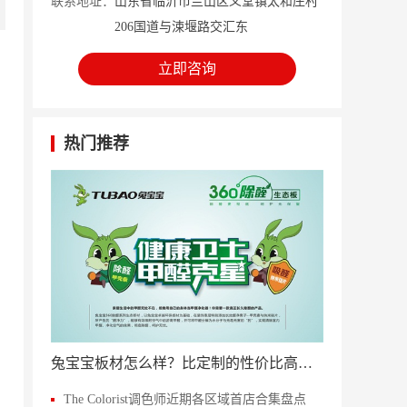
联系地址：
山东省临沂市兰山区义堂镇太和庄村
206国道与涑堰路交汇东
立即咨询
热门推荐
兔宝宝板材怎么样？比定制的性价比高，划算！
The Colorist调色师近期各区域首店合集盘点