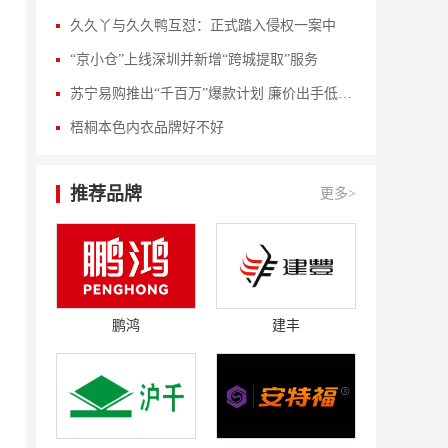
久久丫与久久鸭互怼：正式踏入侵权一案中
“京小仓”上线深圳并新增“跨城提取”服务
苏宁易购推出“千百万”爆款计划 廉价出手低于京东百亿补贴商品的10%
梧桐本色内衣品牌好不好
推荐品牌
更多>
鹏鸿
建丰