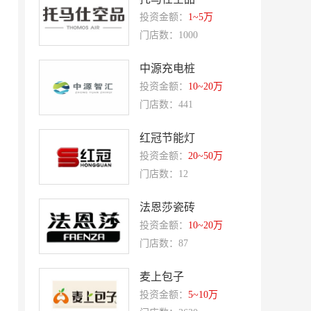
投资金额：
1~5万
东方既白
提香坊
门店数：1000
和府捞面
嘉和一品
永和大王
中源充电桩
可斯贝莉
投资金额：
10~20万
童话王子蛋糕
大米先生
门店数：441
乡村基
老乡鸡
红冠节能灯
郭淑芬鲜切牛肉自助
月满大江千层肚火锅
投资金额：
20~50万
巴贝拉
提姆队长零食
门店数：12
蓝塔蛋糕
赵一鸣零食
法恩莎瓷砖
欧培拉
憬黎公寓酒店
投资金额：
10~20万
Quest公寓酒店
夏芝朵
门店数：87
优美滋
西堤牛排
麦上包子
斗牛士牛排
绿茵阁
投资金额：
5~10万
赛强
研祥智能