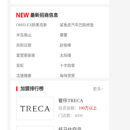
微爱帮
谷小肥
最新招商信息
OMELEX欧美克斯
鲨鱼皮汽车凹陷修复
半岛南山
康蕾
风和日丽
赵俊峰
爱室丽家居
太阳魂
双虹
十字勋章
洁速雅康
每味煲煲
橡果生鲜acornfresh
雷风行
七夜猫成人情趣用品
美喜惠
加盟排行榜
更多>
吴山贡鹅
降龙爪爪
崔佧TRECA
盛香亭热卤
喜姐的炸串
投资金额：
100万以上
门店数：4000
霍希尼原子灰
五香居
夸父炸串
廖记棒棒鸡
托马仕空品