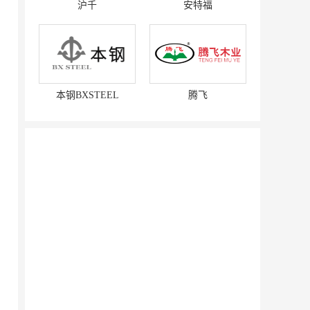
沪千
安特福
本钢BXSTEEL
腾飞
赛强
研祥智能
富兰卡
创梦动影
何氏眼科
皂之林
好零友
小褐同学AI智能学习桌
相君电子印章
孃孃出川