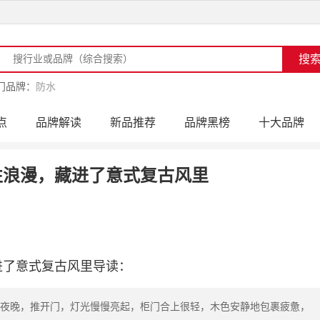
门品牌：
防水
点
品牌解读
新品推荐
品牌黑榜
十大品牌
访
品牌动态
活动公告
品牌导购
专家点评
性浪漫，藏进了意式复古风里
进了意式复古风里导读：
夜晚，推开门，灯光慢慢亮起，柜门合上很轻，木色安静地包裹疲惫，