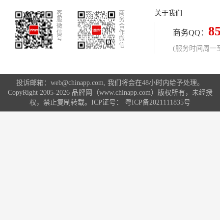
牌排行,智能家居哪个品牌好点,家居
关于我们
客
智能控制系统哪个品牌好
商
服
务
微
合
8
商务QQ：
信
作
号
微
信
(服务时间周一至周
投诉邮箱：web@chinapp.com, 我们将会在48小时内给予处理。
CopyRight 2005-2026 品牌网（www.chinapp.com）版权所有，未经授
权，禁止复制转载。ICP证号：
粤ICP备2021111835号