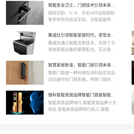
智能家居时代的潮流，为居民提供更
智能安全卫士，门锁技术引领未来家居安全革新。
智能、更便捷、更安全的生活方式。
指纹识别、IC卡、手机APP远程授权
这一特性不仅提高了家居安全性，同
等多样化的验证手段，为家庭提供了
时也为用户带来了便利。多重验证方
更加全面的安全保障，有效防范了非
式，如密码、指纹、IC卡等，使得门
法入侵。智能门锁连接互联网，通过
集成灶引领智能家居时代，享受全新烹饪体验。
锁更具安全性，有效防范了不法分子
手机APP实现远程监控和控制。智能
的入侵。其先进技术、智能体验、安
集成灶通过智能互联技术，实现了与
门锁配备了先进的安全警报系统，一
全防护等方面的优势，使其成为家庭
其他家居设备的紧密配合。无论是追
旦检测到异常状况，如多次密码错
安全和智能生活的重要组成部分。
求清淡健康还是喜欢浓郁口味，集成
误、异常开锁记录等，会立即发出报
灶都能满足家庭成员的多样口味需
智慧家居新宠，智能门锁引领未来家居趋势！
警，并通过手机APP通知用户。这种
求，让每一餐都变成一场美味的享
实时响应机制有效降低了家庭安全风
智能门锁是一种利用先进科技实现自
受。集成灶作为智能家居的一部分，
险。这一切，让智能门锁成为家庭安
动化操作的门锁系统。传统门锁的开
不仅为我们带来了便捷、智能的烹饪
全的坚实后盾，为未来家居安全树立
关需依赖钥匙，而智能门锁则通过密
体验，更是改变了人们对厨房的认
了新的标杆。
码、指纹识别、近场通讯（NFC）、
银科智能家居品牌智能门锁是智能产业当下的竞争高地
知。
蓝牙、Wi-Fi等多种技术，实现更为便
智能家居品牌排行,智能家居品牌十大
捷、安全的开启和关闭门锁的方式。
排名,智能家居品牌排行前三,智能家
居品牌排行加盟,智能化家居品牌前十
强,中国十大智能家居品牌有哪些,智
能家居10大品牌大全,全屋智能家居品