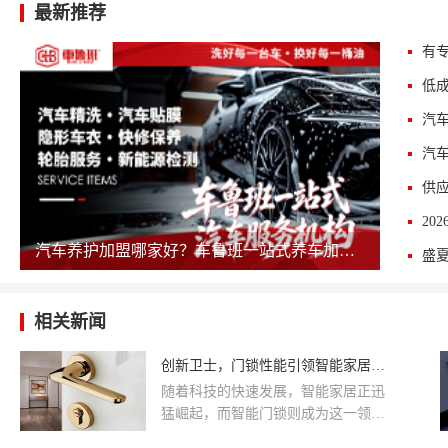
最新推荐
汽车养护加盟哪家好？车鲁班一站式养车加盟值得考察
盛
相关新闻
创新卫士，门锁性能引领智能家居时代
随着科技的快速发展，智能家居正迅
猛崛起，而智能门锁则成为这一领域
的创新卫士。其卓越的性能正在引领