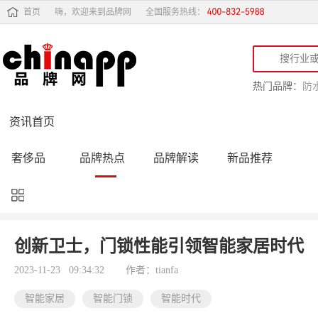
首页
嗨，欢迎来到品牌网
全国服务热线：
热门品牌：
防
资讯首页
奢侈品
品牌热点
品牌解读
新品推荐
品牌黑榜
十大品牌
品牌跟踪
品牌故事
行业动态
品牌专访
品牌动态
活动公告
创新卫士，门锁性能引领智能家居时代
品牌导购
专家点评
精彩点评
品牌名人
2023-11-23 09:34:32
作者：tianfa
智能家居
智能门锁
智能时代