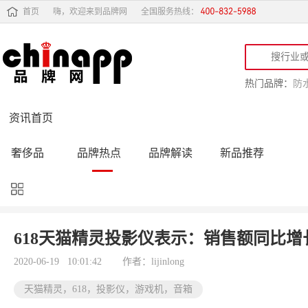
首页
嗨，欢迎来到品牌网
全国服务热线：
热门品牌：
防
资讯首页
奢侈品
品牌热点
品牌解读
新品推荐
品牌黑榜
十大品牌
品牌跟踪
品牌故事
行业动态
品牌专访
品牌动态
活动公告
618天猫精灵投影仪表示：销售额同比增长
品牌导购
专家点评
精彩点评
品牌名人
2020-06-19 10:01:42
作者：lijinlong
天猫精灵，618，投影仪，游戏机，音箱