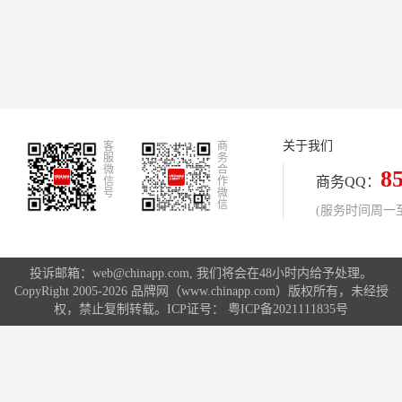
关于我们
客
商
服
务
微
合
8
商务QQ：
信
作
号
微
信
(服务时间周一至周
投诉邮箱：web@chinapp.com, 我们将会在48小时内给予处理。
CopyRight 2005-2026 品牌网（www.chinapp.com）版权所有，未经授
权，禁止复制转载。ICP证号：
粤ICP备2021111835号