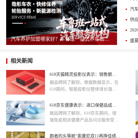
汽车养护加盟哪家好？车鲁班一站式养车加盟值得考察
盛
相关新闻
618天猫精灵投影仪表示：销售额同比增长超300%
​据品牌网了解到，根据数据显示，在
618期间，智能投影仪整体增长强
劲，天猫精灵投影仪销售额同比增长
超300%；游戏机、音箱等家庭娱乐设
618京东健康表示：进口保健品成交额同比增长超100%
备也成为了人们的新“刚需”。下面，
​据品牌网了解到，618京东期间，增
和小编一起来了解下吧！
强免疫相关健康产品及问诊服务受到
用户的欢迎。数据显示，6月1日-18
日，进口保健品成交额同比增长超
跑者的头等舱”索康尼双11再挣佳绩，销售额同比增长300%