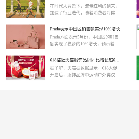
100%；滋补类商品6月1至18日销售超
在时代大背景下，流量红利的到来，
过去年全月销售。往下看，你会了解
加速了行业迭代，随着消费者对健康
更多！
消费需求的不断攀升，运动健康经济
正在悄悄崛起。
Prada表示中国区销售额实现10%增长
​Prada方面表示5月份，中国区的销售
额实现了稳步的10%增长，预示着中
国市场正慢慢复苏。Coty集团宣布任
命现任董事长Peter Harf为新任CEO，
618临近天猫服饰品牌同比增长超600%
取代Pierre Laubies的职位。
​据了解，天猫据数据显示，618大促
开启后，服饰品牌中运动户外类仅用
了45秒突破1亿；女装2分钟突破1
亿；有超过66个服饰新锐品牌在6月1
日当天的销售同比增长在600%以上；
有100多个服饰大牌、服饰新锐集体
超越自我，实现“今天的1小时等于去
年1天”。下面，和小编一起来了解下
吧！