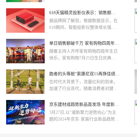
这次的活动首次覆盖过了7百个县城
及市，4.5-4.12平台销售额同比增长
618天猫精灵投影仪表示：销售额同比增长超300%
130%，是个阶段性突破。对此，大家
​据品牌网了解到，根据数据显示，在
怎么看？和小编一起来了解下吧！
618期间，智能投影仪整体增长强
劲，天猫精灵投影仪销售额同比增长
超300%；游戏机、音箱等家庭娱乐设
单日销售额破千万 家有购物四周年庆再爆高潮
备也成为了人们的新“刚需”。下面，
随着主持人齐呼家有购物四周年生日
和小编一起来了解下吧！
快乐，家有购物7月25日生日庆典正
式登陆荧屏，将整个四周年庆生季推
向一个新高潮，电话线爆满，订单...
跑者的头等舱”索康尼双11再挣佳绩，销售额同比增长300%
在时代大背景下，流量红利的到来，
加速了行业迭代，随着消费者对健康
消费需求的不断攀升，运动健康经济
正在悄悄崛起。
京东建材成趋势新品首发场 年度新品成交额同比增长84%
3月27日,以“凝新聚力逆势向心”为主
题的2024年京东·家装行业新品趋势风
向标发布会暨京东·家装建材春季商家
大会在京举行。过去一年间,京东建材