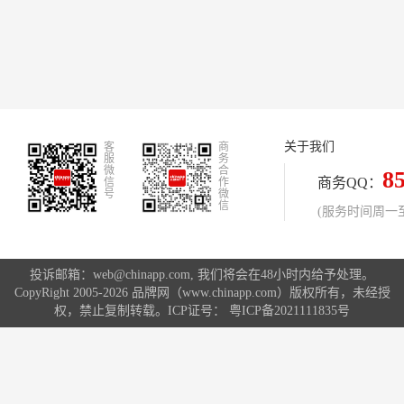
关于我们
客
商
服
务
微
合
8
商务QQ：
信
作
号
微
信
(服务时间周一至周
投诉邮箱：web@chinapp.com, 我们将会在48小时内给予处理。
CopyRight 2005-2026 品牌网（www.chinapp.com）版权所有，未经授
权，禁止复制转载。ICP证号：
粤ICP备2021111835号