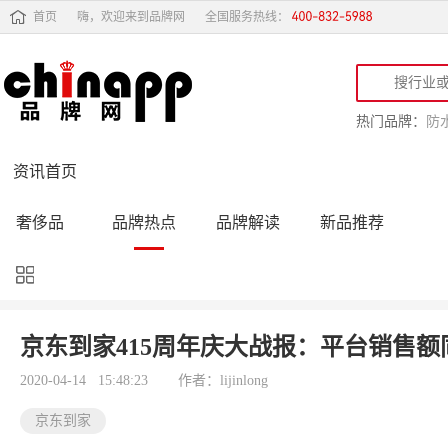
首页
嗨，欢迎来到品牌网
全国服务热线：
热门品牌：
防
资讯首页
奢侈品
品牌热点
品牌解读
新品推荐
品牌黑榜
十大品牌
品牌跟踪
品牌故事
行业动态
品牌专访
品牌动态
活动公告
京东到家415周年庆大战报：平台销售额同
品牌导购
专家点评
精彩点评
品牌名人
2020-04-14 15:48:23
作者：lijinlong
京东到家