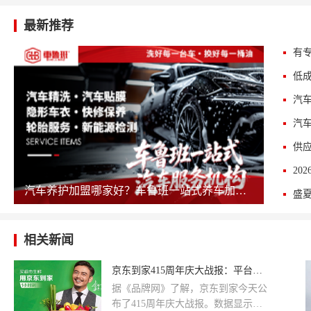
最新推荐
汽车养护加盟哪家好？车鲁班一站式养车加盟值得考察
盛
相关新闻
京东到家415周年庆大战报：平台销售额同比增长130%
​据《品牌网》了解，京东到家今天公
布了415周年庆大战报。数据显示，